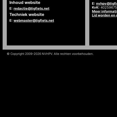
Inhoud website
E:
nvhpv@ligfi
KvK:
40259675
E:
redactie@ligfiets.net
Meer informat
Techniek website
Lid worden en
E:
webmaster@ligfiets.net
© Copyright 2009-2026 NVHPV. Alle rechten voorbehouden.