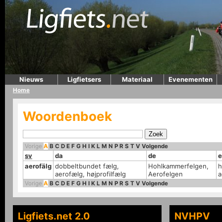
Nieuws
Ligfietsers
Materiaal
Evenementen
Home
Woordenboek
Vorige
A
B
C
D
E
F
G
H
I
K
L
M
N
P
R
S
T
V
Volgende
sv
da
de
e
aerofälg
dobbeltbundet fælg,
Hohlkammerfelgen,
h
aerofælg, højprofilfælg
Aerofelgen
a
Vorige
A
B
C
D
E
F
G
H
I
K
L
M
N
P
R
S
T
V
Volgende
Ligfiets.net 2.0
NVHPV