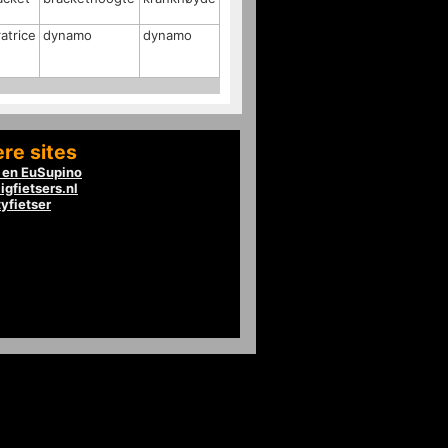
atrice
dynamo
dynamo
re sites
en EuSupino
igfietsers.nl
tyfietser