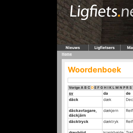
Nieuws
Ligfietsers
Ma
Home
Woordenboek
Vorige
A
B
C
D
E
F
G
H
I
K
L
M
N
P
R
S
sv
da
de
däck
dæk
Dec
däckavtagare,
dækjern
Rei
däckjärn
däcktryck
dæktryk
Rei
drevhöjd
krankhøjde
Tre