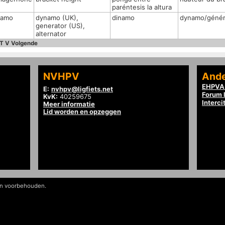
paréntesis la altura
namo
dynamo (UK),
dinamo
dynamo/génér
generator (US),
alternator
T
V
Volgende
NVHPV
Ande
EHPVA 
E:
nvhpv@ligfiets.net
Forum l
KvK:
40259675
Interci
Meer informatie
Lid worden en opzeggen
en voorbehouden.