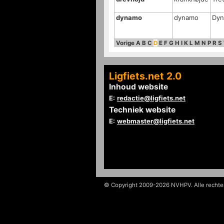
dynamo
dynamo
Dy
Vorige
A
B
C
D
E
F
G
H
I
K
L
M
N
P
R
S
Ligfiets.net 2.0
Inhoud website
E:
redactie@ligfiets.net
Techniek website
E:
webmaster@ligfiets.net
© Copyright 2009-2026 NVHPV. Alle recht