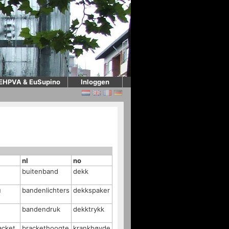
EHPVA & EuSupino
Inloggen
nl
no
buitenband
dekk
u
bandenlichters
dekkspaker
bandendruk
dekktrykk
acket
brackethoogte
krankhøyde