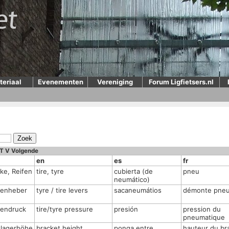
teriaal
Evenementen
Vereniging
Forum Ligfietsers.nl
T
V
Volgende
en
es
fr
ke, Reifen
tire, tyre
cubierta (de
pneu
neumático)
fenheber
tyre / tire levers
sacaneumátios
démonte pne
fendruck
tire/tyre pressure
presión
pression du
pneumatique
tlagerhöhe
bracket height
ponga entre
hauteur du br