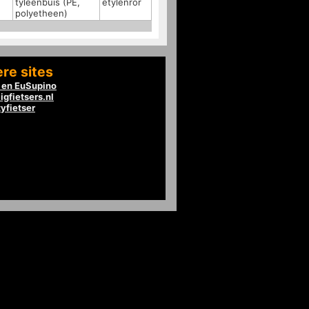
tyleenbuis (PE,
etylenrör
polyetheen)
re sites
en EuSupino
igfietsers.nl
tyfietser