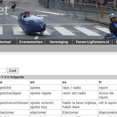
teriaal
Evenementen
Vereniging
Forum Ligfietsers.nl
S
T
U
V
Volgende
de
en
es
fr
Speiche
spoke
rayo / radio
rayon
peichenippel
spoke nipple
racor del radio
écrou de
rayon
peichenschlüssel
spoke wrench,
habló la llave inglesa,
clé à rayon
spoke key
habló llave
lastomer
elastomer
Elastomer
élastomèr