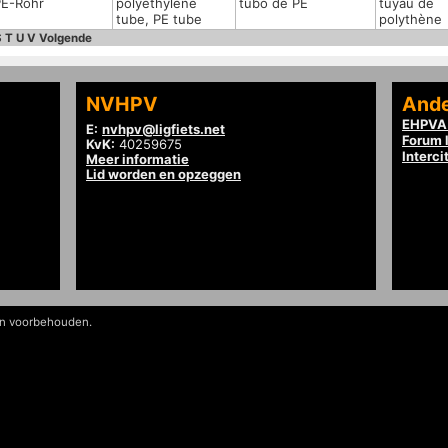
PE-Rohr
polyethylene
tubo de PE
tuyau de
tube, PE tube
polythène
S
T
U
V
Volgende
NVHPV
Ande
EHPVA 
E:
nvhpv@ligfiets.net
Forum l
KvK:
40259675
Interci
Meer informatie
Lid worden en opzeggen
en voorbehouden.