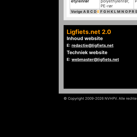
etylenrør
polyethylenrør,
PE-rør
Vorige
A
B
C
D
E
F
G
H
K
L
M
N
O
P
R
Ligfiets.net 2.0
Inhoud website
E:
redactie@ligfiets.net
Techniek website
E:
webmaster@ligfiets.net
© Copyright 2009-2026 NVHPV. Alle recht