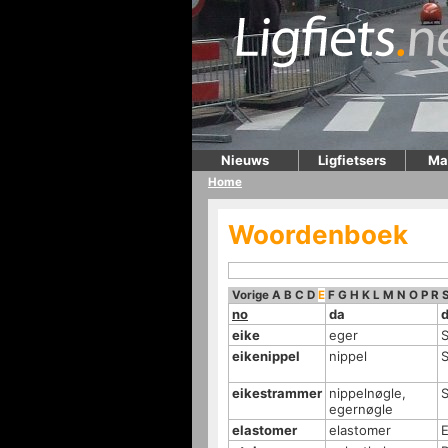
Nieuws
Ligfietsers
Ma
Home
Woordenboek
Vorige
A
B
C
D
E
F
G
H
K
L
M
N
O
P
R
no
da
eike
eger
eikenippel
nippel
S
eikestrammer
nippelnøgle,
S
egernøgle
elastomer
elastomer
E