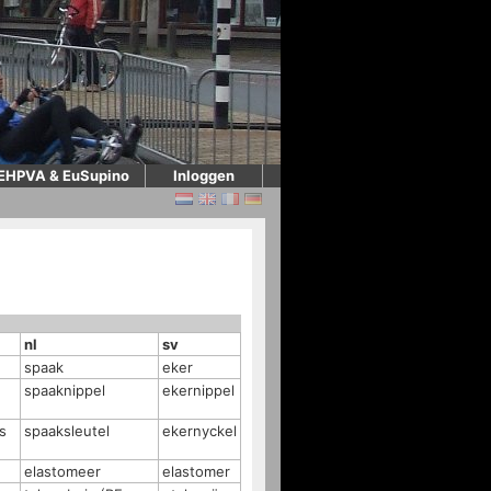
EHPVA & EuSupino
Inloggen
nl
sv
spaak
eker
spaaknippel
ekernippel
s
spaaksleutel
ekernyckel
e
elastomeer
elastomer