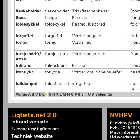
flaskeholder
flaskeholder
Trinkflaschenhalter
(bot
flens
flange
Flansch
flan
foldesykkel
foldecykel
Faltrad, Klapprad
foldi
forgaffel
forgaffel
Vorderradgabel
fork
forhjul
forhjul
Vorderrad
fron
forhjulsdrift/-
forhjulstræk
Vorderradantrieb
fron
trekk
frikrans
friløbskrans
Freilauf
free
frontlykt
forlygte
Vorderlicht, Scheinwerfer
head 
fulldempet
fuldaffjedret
vollgefedert
dual
full
Vorige
A
B
C
D
E
F
G
H
K
L
M
N
O
P
R
S
T
U
V
Volgende
Ligfiets.net 2.0
NVHPV
Inhoud website
E:
nvhpv@ligfi
KvK:
40259675
E:
redactie@ligfiets.net
Meer informat
Techniek website
Lid worden en