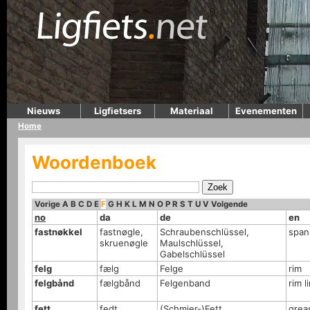
Nieuws
Ligfietsers
Materiaal
Evenementen
Home
Woordenboek
Vorige
A
B
C
D
E
F
G
H
K
L
M
N
O
P
R
S
T
U
V
Volgende
no
da
de
en
fastnøkkel
fastnøgle,
Schraubenschlüssel,
span
skruenøgle
Maulschlüssel,
Gabelschlüssel
felg
fælg
Felge
rim
felgbånd
fælgbånd
Felgenband
rim l
fett
fedt
(Schmier-)Fett
grea