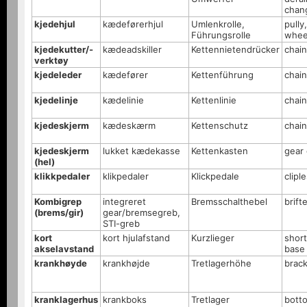
chan
kjedehjul
kædeførerhjul
Umlenkrolle,
pully,
Führungsrolle
whee
kjedekutter/-
kædeadskiller
Kettennietendrücker
chai
verktøy
kjedeleder
kædefører
Kettenführung
chain
kjedelinje
kædelinie
Kettenlinie
chain
kjedeskjerm
kædeskærm
Kettenschutz
chai
kjedeskjerm
lukket kædekasse
Kettenkasten
gear
(hel)
klikkpedaler
klikpedaler
Klickpedale
clipl
Kombigrep
integreret
Bremsschalthebel
brift
(brems/gir)
gear/bremsegreb,
STI-greb
kort
kort hjulafstand
Kurzlieger
shor
akselavstand
base
krankhøyde
krankhøjde
Tretlagerhöhe
brack
kranklagerhus
krankboks
Tretlager
bott