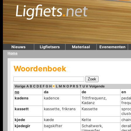
Nieuws
Ligfietsers
Materiaal
Evenementen
Home
Woordenboek
Vorige
A
B
C
D
E
F
G
H
K
L
M
N
O
P
R
S
T
U
V
Volgende
no
da
de
en
kadens
kadence
Trittfrequenz,
peda
Kadanz
freq
kassett
kassette, frikrans
Kassette
sproc
clust
kjede
kæde
Kette
chain
kjedegir
bagskifter
Schaltwerk,
derai
Umwerfer
derai