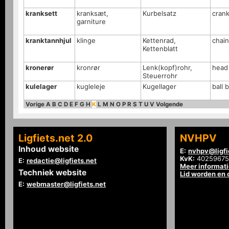
kranksett
kranksæt,
Kurbelsatz
crank
garniture
kranktannhjul
klinge
Kettenrad,
chai
Kettenblatt
kronerør
kronrør
Lenk(kopf)rohr,
head
Steuerrohr
kulelager
kugleleje
Kugellager
ball 
Vorige
A
B
C
D
E
F
G
H
K
L
M
N
O
P
R
S
T
U
V
Volgende
Ligfiets.net 2.0
NVHPV
Inhoud website
E:
nvhpv@ligfi
KvK:
40259675
E:
redactie@ligfiets.net
Meer informat
Techniek website
Lid worden en
E:
webmaster@ligfiets.net