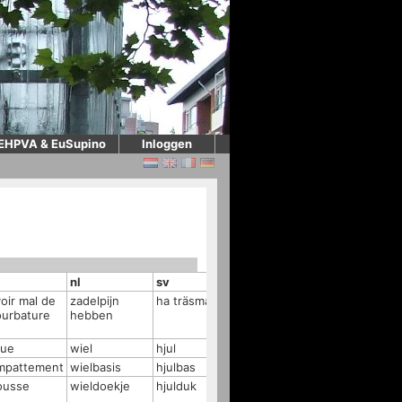
EHPVA & EuSupino
Inloggen
nl
sv
oir mal de
zadelpijn
ha träsmak
ourbature
hebben
oue
wiel
hjul
mpattement
wielbasis
hjulbas
ousse
wieldoekje
hjulduk