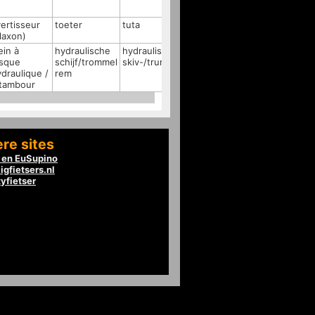
ertisseur
toeter
tuta
laxon)
ein à
hydraulische
hydraulisk
isque
schijf/trommel
skiv-/trumbroms
draulique /
rem
 tambour
re sites
en EuSupino
igfietsers.nl
tyfietser