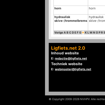
horn
horn
hydraulisk
hydraulisk
skive-/trommelbrems
skive-/tro
Vorige
A
B
C
D
E
F
G
H
K
L
M
N
O
P
R
Ligfiets.net 2.0
Inhoud website
E:
redactie@ligfiets.net
Techniek website
E:
webmaster@ligfiets.net
© Copyright 2009-2026 NVHPV. Alle recht