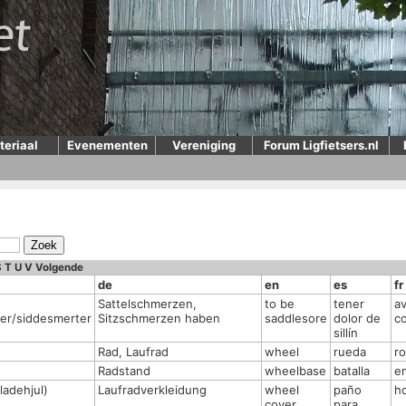
teriaal
Evenementen
Vereniging
Forum Ligfietsers.nl
S
T
U
V
Volgende
de
en
es
fr
Sattelschmerzen,
to be
tener
av
er/siddesmerter
Sitzschmerzen haben
saddlesore
dolor de
c
sillín
Rad, Laufrad
wheel
rueda
r
Radstand
wheelbase
batalla
e
pladehjul)
Laufradverkleidung
wheel
paño
h
cover
para