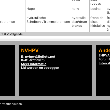
ruedas
Hupe
horn
bocina
av
(k
hydraulische
hydraulic
freno de
fr
mlebremse
Scheiben-/Trommelbremsen
disc/drum
disco
d
brakes
hidráulico
hy
à
S
T
U
V
Volgende
NVHPV
Ande
EHPVA 
E:
nvhpv@ligfiets.net
Forum l
KvK:
40259675
Interci
Meer informatie
Lid worden en opzeggen
en voorbehouden.