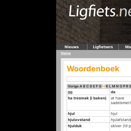
Nieuws
Ligfietsers
Ma
Home
Woordenboek
Vorige
A
B
C
D
E
F
G
H
K
L
M
N
O
P
R
no
da
ha tresmak (i baken)
at have
sadelsmert
hjul
hjul
hjulavstand
hjulafstand
hjulduk
skiver (til 