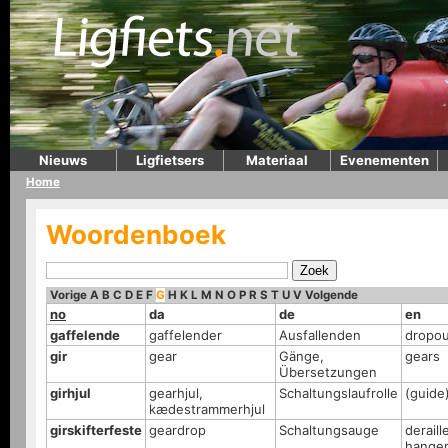
Nieuws
Ligfietsers
Materiaal
Evenementen
Home
Woordenboek
Vorige
A
B
C
D
E
F
G
H
K
L
M
N
O
P
R
S
T
U
V
Volgende
no
da
de
en
gaffelende
gaffelender
Ausfallenden
dropou
gir
gear
Gänge,
gears
Übersetzungen
girhjul
gearhjul,
Schaltungslaufrolle
(guide)
kædestrammerhjul
girskifterfeste
geardrop
Schaltungsauge
deraill
hange