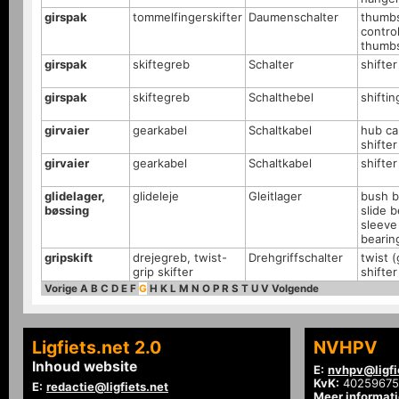
girspak
tommelfingerskifter
Daumenschalter
thumbs
control
thumbs
girspak
skiftegreb
Schalter
shifter
girspak
skiftegreb
Schalthebel
shiftin
girvaier
gearkabel
Schaltkabel
hub ca
shifter
girvaier
gearkabel
Schaltkabel
shifter
glidelager,
glideleje
Gleitlager
bush b
bøssing
slide b
sleeve
bearin
gripskift
drejegreb, twist-
Drehgriffschalter
twist (
grip skifter
shifter
Vorige
A
B
C
D
E
F
G
H
K
L
M
N
O
P
R
S
T
U
V
Volgende
Ligfiets.net 2.0
NVHPV
Inhoud website
E:
nvhpv@ligfi
KvK:
40259675
E:
redactie@ligfiets.net
Meer informat