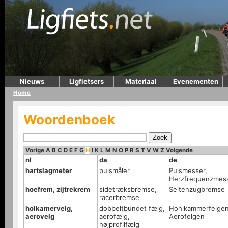
Nieuws
Ligfietsers
Materiaal
Evenementen
Home
Woordenboek
Vorige
A
B
C
D
E
F
G
H
I
K
L
M
N
O
P
R
S
T
V
W
Z
Volgende
nl
da
de
hartslagmeter
pulsmåler
Pulsmesser,
Herzfrequenzmes
hoefrem, zijtrekrem
sidetræksbremse,
Seitenzugbremse
racerbremse
holkamervelg,
dobbeltbundet fælg,
Hohlkammerfelgen
aerovelg
aerofælg,
Aerofelgen
højprofilfælg