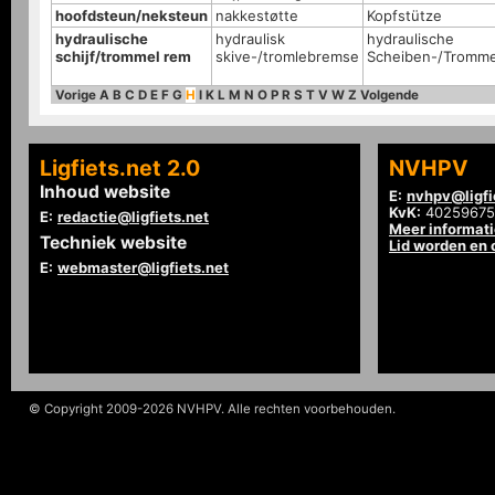
hoofdsteun/neksteun
nakkestøtte
Kopfstütze
hydraulische
hydraulisk
hydraulische
schijf/trommel rem
skive-/tromlebremse
Scheiben-/Tromm
Vorige
A
B
C
D
E
F
G
H
I
K
L
M
N
O
P
R
S
T
V
W
Z
Volgende
Ligfiets.net 2.0
NVHPV
Inhoud website
E:
nvhpv@ligfi
KvK:
40259675
E:
redactie@ligfiets.net
Meer informat
Techniek website
Lid worden en
E:
webmaster@ligfiets.net
© Copyright 2009-2026 NVHPV. Alle rechten voorbehouden.