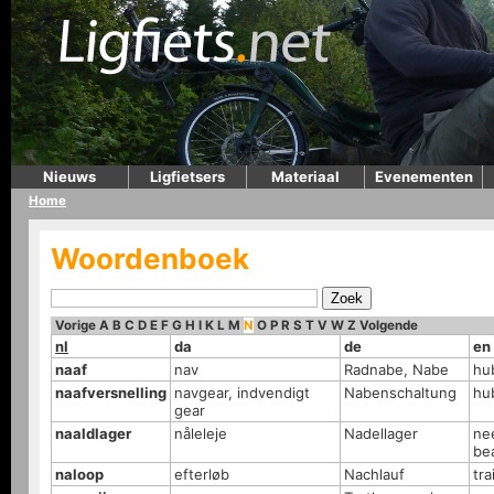
Nieuws
Ligfietsers
Materiaal
Evenementen
Home
Woordenboek
Vorige
A
B
C
D
E
F
G
H
I
K
L
M
N
O
P
R
S
T
V
W
Z
Volgende
nl
da
de
en
naaf
nav
Radnabe, Nabe
hu
naafversnelling
navgear, indvendigt
Nabenschaltung
hu
gear
naaldlager
nåleleje
Nadellager
ne
be
naloop
efterløb
Nachlauf
trai