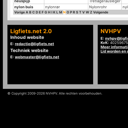
neuspijp
Tretlagerausleger
nylon buis
nylonrør
Nylonrohr
ny
Vorige
A
B
C
D
E
F
G
H
I
K
L
M
N
O
P
R
S
T
V
W
Z
Volgende
Ligfiets.net 2.0
NVHPV
Inhoud website
E:
nvhpv@ligfi
KvK:
40259675
E:
redactie@ligfiets.net
Meer informat
Techniek website
Lid worden en
E:
webmaster@ligfiets.net
© Copyright 2009-2026 NVHPV. Alle rechten voorbehouden.