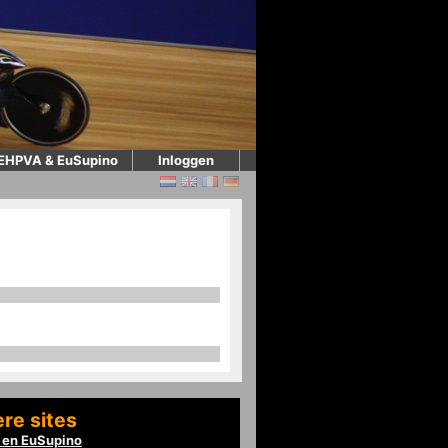
EHPVA & EuSupino
Inloggen
re sites
en EuSupino