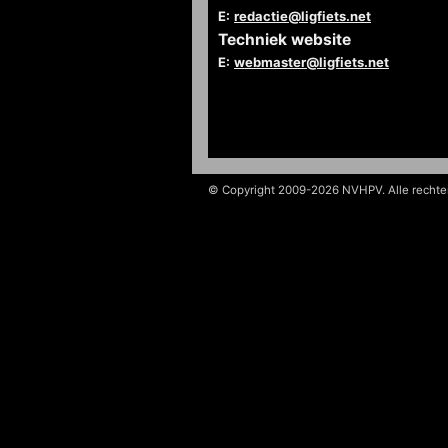
E:
redactie@ligfiets.net
Techniek website
E:
webmaster@ligfiets.net
© Copyright 2009-2026 NVHPV. Alle recht