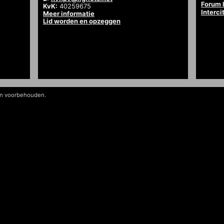
Forum l
KvK:
40259675
Interci
Meer informatie
Lid worden en opzeggen
en voorbehouden.