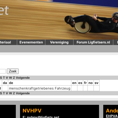
teriaal
Evenementen
Vereniging
Forum Ligfietsers.nl
S
T
V
W
Z
Volgende
da
de
en
es
fr
no
sv
l
menschenkraftgetriebenes Fahrzeug
S
T
V
W
Z
Volgende
NVHPV
Ande
EHPVA 
E:
nvhpv@ligfiets.net