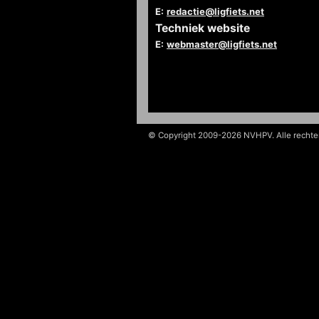
E:
redactie@ligfiets.net
Techniek website
E:
webmaster@ligfiets.net
© Copyright 2009-2026 NVHPV. Alle recht