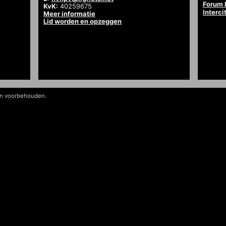
Forum l
KvK:
40259675
Interci
Meer informatie
Lid worden en opzeggen
en voorbehouden.