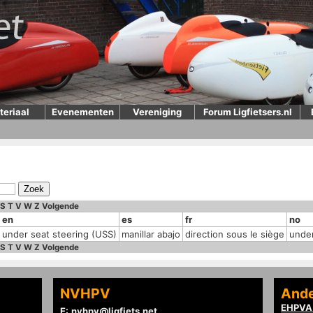
teriaal
Evenementen
Vereniging
Forum Ligfietsers.nl
S
T
V
W
Z
Volgende
en
es
fr
no
under seat steering (USS)
manillar abajo
direction sous le siège
under
S
T
V
W
Z
Volgende
NVHPV
Ande
EHPVA 
E:
nvhpv@ligfiets.net