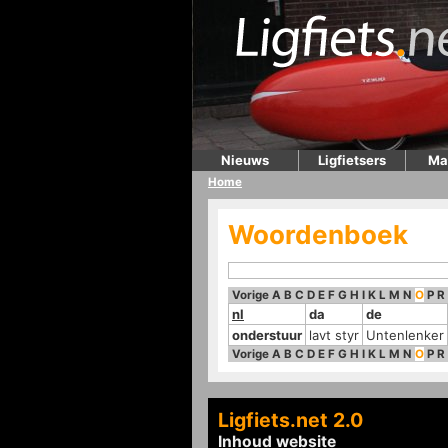
Nieuws
Ligfietsers
Ma
Home
Woordenboek
Vorige
A
B
C
D
E
F
G
H
I
K
L
M
N
O
P
R
nl
da
de
onderstuur
lavt styr
Untenlenker
Vorige
A
B
C
D
E
F
G
H
I
K
L
M
N
O
P
R
Ligfiets.net 2.0
Inhoud website