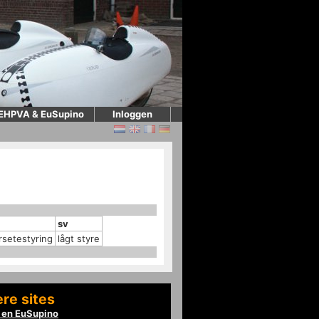
EHPVA & EuSupino
Inloggen
sv
setestyring
lågt styre
re sites
en EuSupino