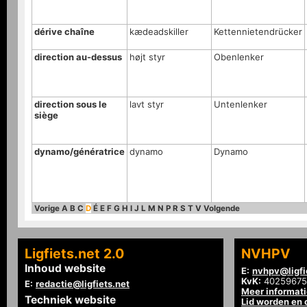
dérive chaîne
kædeadskiller
Kettennietendrücker
direction au-dessus
højt styr
Obenlenker
direction sous le
lavt styr
Untenlenker
siège
dynamo/génératrice
dynamo
Dynamo
Vorige
A
B
C
D
É
E
F
G
H
I
J
L
M
N
P
R
S
T
V
Volgende
Ligfiets.net 2.0
NVHPV
Inhoud website
E:
nvhpv@ligfi
KvK:
40259675
E:
redactie@ligfiets.net
Meer informat
Techniek website
Lid worden en