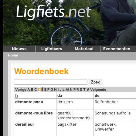
Nieuws
Ligfietsers
Materiaal
Evenementen
Home
Woordenboek
Vorige
A
B
C
D
É
E
F
G
H
I
J
L
M
N
P
R
S
T
V
Volgende
fr
da
de
démonte pneu
dækjern
Reifenheber
démonte-roue libre
gearhjul,
Schaltungslaufrolle
kædestrammerhjul
dérailleur
bagskifter
Schaltwerk,
Umwerfer