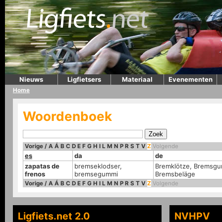
Nieuws
Ligfietsers
Materiaal
Evenementen
Home
Woordenboek
Vorige
/
A
Á
B
C
D
E
F
G
H
I
L
M
N
P
R
S
T
V
Z
Volgende
es
da
de
zapatas de
bremseklodser,
Bremklötze, Bremsgu
frenos
bremsegummi
Bremsbeläge
Vorige
/
A
Á
B
C
D
E
F
G
H
I
L
M
N
P
R
S
T
V
Z
Volgende
Ligfiets.net 2.0
NVHPV