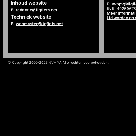
Inhoud website
E:
nvhpv@ligfi
KvK:
40259675
E:
redactie@ligfiets.net
Meer informat
Techniek website
Lid worden en
E:
webmaster@ligfiets.net
© Copyright 2009-2026 NVHPV. Alle rechten voorbehouden.