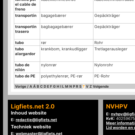
el cable de
freno
transportín
bagagebærer
Gepäckträger
transportín
bagbagagebærer
Gepäckträger
trasero
tubo
rør
Rohr
tubo
krankbom, krankudligger
Tretlagerausleger
alargardor
tubo de
nylonrør
Nylonrohr
nilón
tubo de PE
polyethylenrør, PE-rør
PE-Rohr
Vorige
/
A
Á
B
C
D
E
F
G
H
I
L
M
N
P
R
S
T
V
Z
Volgende
Ligfiets.net 2.0
NVHPV
Inhoud website
E:
nvhpv@ligfi
KvK:
40259675
E:
redactie@ligfiets.net
Meer informat
Techniek website
Lid worden en
E:
webmaster@ligfiets.net