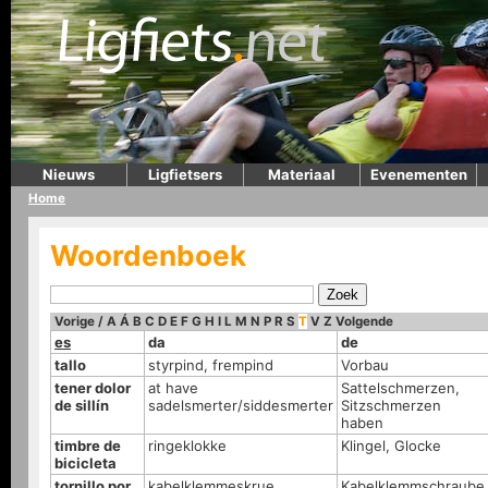
Nieuws
Ligfietsers
Materiaal
Evenementen
Home
Woordenboek
Vorige
/
A
Á
B
C
D
E
F
G
H
I
L
M
N
P
R
S
T
V
Z
Volgende
es
da
de
tallo
styrpind, frempind
Vorbau
tener dolor
at have
Sattelschmerzen,
de sillín
sadelsmerter/siddesmerter
Sitzschmerzen
haben
timbre de
ringeklokke
Klingel, Glocke
bicicleta
tornillo por
kabelklemmeskrue
Kabelklemmschraube