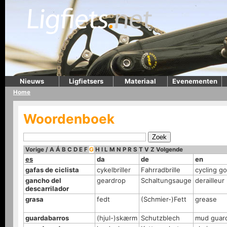
Nieuws
Ligfietsers
Materiaal
Evenementen
Home
Woordenboek
Vorige
/
A
Á
B
C
D
E
F
G
H
I
L
M
N
P
R
S
T
V
Z
Volgende
es
da
de
en
gafas de ciclista
cykelbriller
Fahrradbrille
cycling g
gancho del
geardrop
Schaltungsauge
derailleur
descarrilador
grasa
fedt
(Schmier-)Fett
grease
guardabarros
(hjul-)skærm
Schutzblech
mud guard