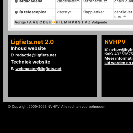
guardacadena
kædeskærm
Kettenschutz
chain gua
guía telescopica
klapstyr
Klapplenker
cantilever 
steer*
Vorige
/
A
Á
B
C
D
E
F
G
H
I
L
M
N
P
R
S
T
V
Z
Volgende
Ligfiets.net 2.0
NVHPV
Inhoud website
E:
nvhpv@ligfi
KvK:
40259675
E:
redactie@ligfiets.net
Meer informat
Techniek website
Lid worden en
E:
webmaster@ligfiets.net
© Copyright 2009-2026 NVHPV. Alle rechten voorbehouden.