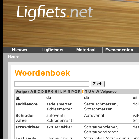
Nieuws
Ligfietsers
Materiaal
Evenementen
Home
Woordenboek
Vorige
(
A
B
C
D
E
F
G
H
I
L
M
N
P
Q
R
S
T
U
V
W
Volgende
en
da
de
es
saddlesore
sadelsmerter,
Sattelschmerzen,
dol
siddesmerter
Sitzschmerzen
Schrader
autoventil,
Autoventil
vál
valve
Schraderventil
Sc
screwdriver
skruetrækker
Schraubenzieher,
des
Schraubendreher
seat angle
sædevinkel (i
Sitzwinkel, Sitzneigung
áng