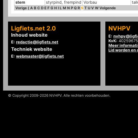
stem
styrpind, frempind
Vorbau
tal
Vorige
(
A
B
C
D
E
F
G
H
I
L
M
N
P
Q
R
S
T
U
V
W
Volgende
Ligfiets.net 2.0
NVHPV
Inhoud website
E:
nvhpv@ligfi
KvK:
40259675
E:
redactie@ligfiets.net
Meer informat
Techniek website
Lid worden en
E:
webmaster@ligfiets.net
© Copyright 2009-2026 NVHPV. Alle rechten voorbehouden.