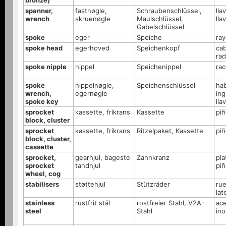
bronze)
spanner,
fastnøgle,
Schraubenschlüssel,
lla
wrench
skruenøgle
Maulschlüssel,
lla
Gabelschlüssel
spoke
eger
Speiche
ray
spoke head
egerhoved
Speichenkopf
ca
rad
spoke nipple
nippel
Speichenippel
rac
spoke
nippelnøgle,
Speichenschlüssel
hab
wrench,
egernøgle
ing
spoke key
lla
sprocket
kassette, frikrans
Kassette
piñ
block, cluster
sprocket
kassette, frikrans
Ritzelpaket, Kassette
pi
block, cluster,
cassette
sprocket,
gearhjul, bageste
Zahnkranz
pla
sprocket
tandhjul
pi
wheel, cog
stabilisers
støttehjul
Stützräder
ru
lat
stainless
rustfrit stål
rostfreier Stahl, V2A-
ac
steel
Stahl
ino