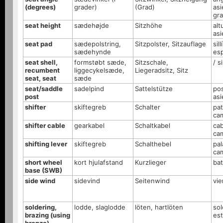
(degrees)
grader)
(Grad)
asi
gr
seat height
sædehøjde
Sitzhöhe
alt
asi
seat pad
sædepolstring,
Sitzpolster, Sitzauflage
sil
sædehynde
es
seat shell,
formstøbt sæde,
Sitzschale,
/ si
recumbent
liggecykelsæde,
Liegeradsitz, Sitz
seat, seat
sæde
seat/saddle
sadelpind
Sattelstütze
pos
post
asi
shifter
skiftegreb
Schalter
pat
ca
shifter cable
gearkabel
Schaltkabel
cab
ca
shifting lever
skiftegreb
Schalthebel
pa
ca
short wheel
kort hjulafstand
Kurzlieger
bat
base (SWB)
side wind
sidevind
Seitenwind
vie
soldering,
lodde, slaglodde
löten, hartlöten
sol
brazing (using
es