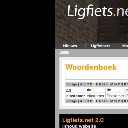
Nieuws
Ligfietsers
Ma
Home
Woordenboek
Vorige
(
A
B
C
D
E
F
G
H
I
L
M
N
P
Q
R
en
da
de
elastomer
elastomer
Elastomer
Vorige
(
A
B
C
D
E
F
G
H
I
L
M
N
P
Q
R
Ligfiets.net 2.0
Inhoud website