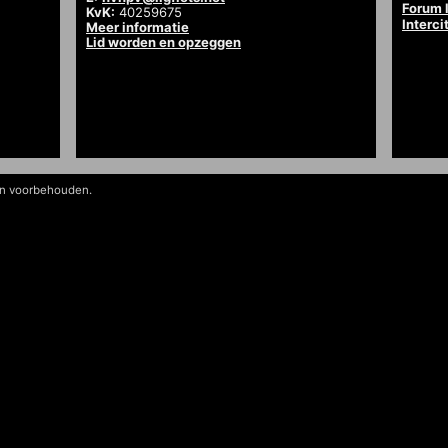
Forum l
KvK:
40259675
Interci
Meer informatie
Lid worden en opzeggen
en voorbehouden.