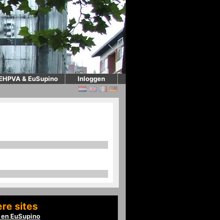
EHPVA & EuSupino
Inloggen
re sites
en EuSupino