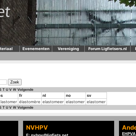
teriaal
Evenementen
Vereniging
Forum Ligfietsers.nl
S
T
U
V
W
Volgende
es
fr
nl
no
sv
Elastomer
élastomère
elastomeer
elastomer
elastomer
S
T
U
V
W
Volgende
NVHPV
Ande
EHPVA 
E:
nvhpv@ligfiets.net