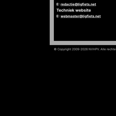
E:
redactie@ligfiets.net
Techniek website
E:
webmaster@ligfiets.net
© Copyright 2009-2026 NVHPV. Alle recht