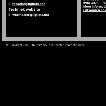
KvK:
40259675
E:
redactie@ligfiets.net
Meer informat
Techniek website
Lid worden en
E:
webmaster@ligfiets.net
© Copyright 2009-2026 NVHPV. Alle rechten voorbehouden.