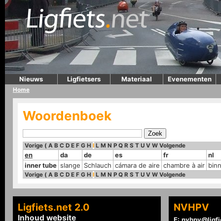
Nieuws
Ligfietsers
Materiaal
Evenementen
Home
Woordenboek
Vorige
(
A
B
C
D
E
F
G
H
I
L
M
N
P
Q
R
S
T
U
V
W
Volgende
en
da
de
es
fr
nl
inner tube
slange
Schlauch
cámara de aire
chambre à air
bin
Vorige
(
A
B
C
D
E
F
G
H
I
L
M
N
P
Q
R
S
T
U
V
W
Volgende
Ligfiets.net 2.0
NVHPV
Inhoud website
E:
nvhpv@ligfi