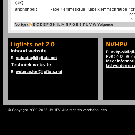
(UK)
anchor bolt
kabelklemmeskrue
Kabelklemmschraube
tor
ca
fr
Vorige
(
A
B
C
D
E
F
G
H
I
L
M
N
P
Q
R
S
T
U
V
W
Volgende
Ligfiets.net 2.0
NVHPV
Inhoud website
E:
nvhpv@ligfi
KvK:
40259675
E:
redactie@ligfiets.net
Meer informat
Techniek website
Lid worden en
E:
webmaster@ligfiets.net
© Copyright 2009-2026 NVHPV. Alle rechten voorbehouden.