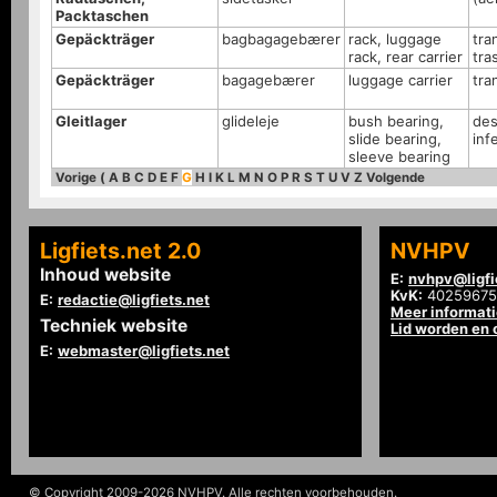
Packtaschen
Gepäckträger
bagbagagebærer
rack, luggage
tra
rack, rear carrier
tra
Gepäckträger
bagagebærer
luggage carrier
tra
Gleitlager
glideleje
bush bearing,
des
slide bearing,
inf
sleeve bearing
Vorige
(
A
B
C
D
E
F
G
H
I
K
L
M
N
O
P
R
S
T
U
V
Z
Volgende
Ligfiets.net 2.0
NVHPV
Inhoud website
E:
nvhpv@ligfi
KvK:
40259675
E:
redactie@ligfiets.net
Meer informat
Techniek website
Lid worden en
E:
webmaster@ligfiets.net
© Copyright 2009-2026 NVHPV. Alle rechten voorbehouden.