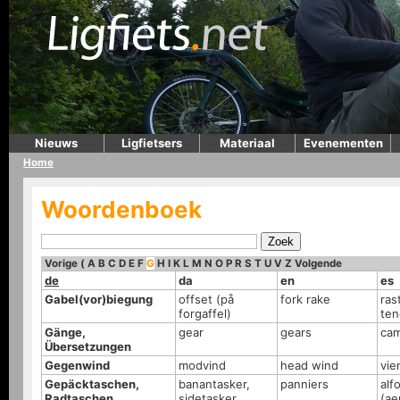
Nieuws
Ligfietsers
Materiaal
Evenementen
Home
Woordenboek
Vorige
(
A
B
C
D
E
F
G
H
I
K
L
M
N
O
P
R
S
T
U
V
Z
Volgende
de
da
en
es
Gabel(vor)biegung
offset (på
fork rake
rast
forgaffel)
ten
Gänge,
gear
gears
cam
Übersetzungen
Gegenwind
modvind
head wind
vie
Gepäcktaschen,
banantasker,
panniers
alf
Radtaschen,
sidetasker
(ae