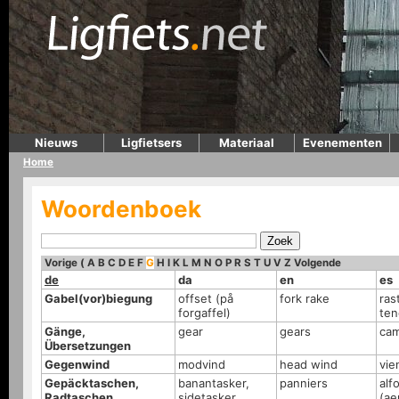
Nieuws
Ligfietsers
Materiaal
Evenementen
Home
Woordenboek
Vorige
(
A
B
C
D
E
F
G
H
I
K
L
M
N
O
P
R
S
T
U
V
Z
Volgende
de
da
en
es
Gabel(vor)biegung
offset (på
fork rake
rast
forgaffel)
ten
Gänge,
gear
gears
cam
Übersetzungen
Gegenwind
modvind
head wind
vie
Gepäcktaschen,
banantasker,
panniers
alf
Radtaschen,
sidetasker
(ae