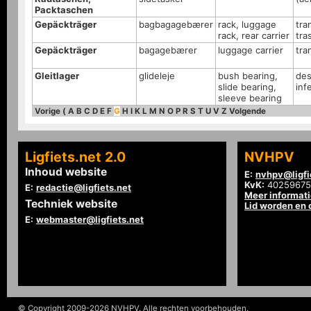
Packtaschen
Gepäckträger
bagbagagebærer
rack, luggage
tra
rack, rear carrier
tra
Gepäckträger
bagagebærer
luggage carrier
tra
Gleitlager
glideleje
bush bearing,
des
slide bearing,
inf
sleeve bearing
Vorige
(
A
B
C
D
E
F
G
H
I
K
L
M
N
O
P
R
S
T
U
V
Z
Volgende
Ligfiets.net 2.0
NVHPV
Inhoud website
E:
nvhpv@ligfi
KvK:
40259675
E:
redactie@ligfiets.net
Meer informat
Techniek website
Lid worden en
E:
webmaster@ligfiets.net
© Copyright 2009-2026 NVHPV. Alle rechten voorbehouden.