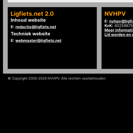
Ligfiets.net 2.0
NVHPV
Inhoud website
E:
nvhpv@ligfi
KvK:
40259675
E:
redactie@ligfiets.net
Meer informat
Techniek website
Lid worden en
E:
webmaster@ligfiets.net
© Copyright 2009-2026 NVHPV. Alle rechten voorbehouden.