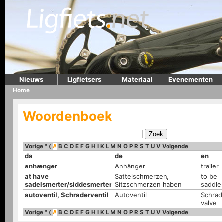
Nieuws
Ligfietsers
Materiaal
Evenementen
Home
Woordenboek
Vorige
"
(
A
B
C
D
E
F
G
H
I
K
L
M
N
O
P
R
S
T
U
V
Volgende
da
de
en
anhænger
Anhänger
trailer
at have
Sattelschmerzen,
to be
sadelsmerter/siddesmerter
Sitzschmerzen haben
saddle
autoventil, Schraderventil
Autoventil
Schrad
valve
Vorige
"
(
A
B
C
D
E
F
G
H
I
K
L
M
N
O
P
R
S
T
U
V
Volgende