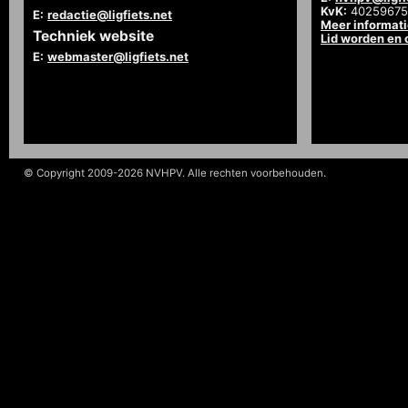
KvK:
40259675
E:
redactie@ligfiets.net
Meer informat
Techniek website
Lid worden en
E:
webmaster@ligfiets.net
© Copyright 2009-2026 NVHPV. Alle rechten voorbehouden.