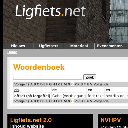
Nieuws
Ligfietsers
Materiaal
Evenementen
Home
Woordenboek
Vorige
"
(
A
B
C
D
E
F
G
H
I
K
L
M
N
O
P
R
S
T
U
V
Volgende
da
de
en
es
offset (på forgaffel)
Gabel(vor)biegung
fork rake
rastrillo del
Vorige
"
(
A
B
C
D
E
F
G
H
I
K
L
M
N
O
P
R
S
T
U
V
Volgende
Ligfiets.net 2.0
NVHPV
Inhoud website
E:
nvhpv@ligfi