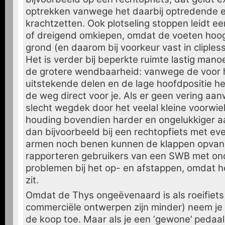
optrekken vanwege het daarbij optredende e
krachtzetten. Ook plotseling stoppen leidt ee
of dreigend omkiepen, omdat de voeten hoog
grond (en daarom bij voorkeur vast in clipless
Het is verder bij beperkte ruimte lastig man
de grotere wendbaarheid: vanwege de voor h
uitstekende delen en de lage hoofdpositie heb
de weg direct voor je. Als er geen vering aan
slecht wegdek door het veelal kleine voorwie
houding bovendien harder en ongelukkiger aan
dan bijvoorbeeld bij een rechtopfiets met ev
armen noch benen kunnen de klappen opvang
rapporteren gebruikers van een SWB met on
problemen bij het op- en afstappen, omdat h
zit.
Omdat de Thys ongeëvenaard is als roeifiets 
commerciële ontwerpen zijn minder) neem je
de koop toe. Maar als je een ‘gewone’ pedaa