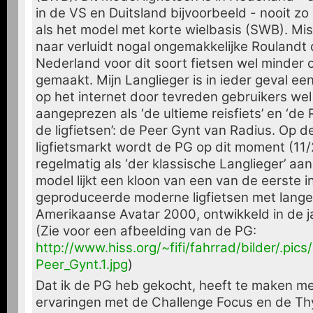
in de VS en Duitsland bijvoorbeeld - nooit z
als het model met korte wielbasis (SWB). Mi
naar verluidt nogal ongemakkelijke Roulandt 
Nederland voor dit soort fietsen wel minder o
gemaakt. Mijn Langlieger is in ieder geval een
op het internet door tevreden gebruikers we
aangeprezen als ‘de ultieme reisfiets’ en ‘de
de ligfietsen’: de Peer Gynt van Radius. Op d
ligfietsmarkt wordt de PG op dit moment (11
regelmatig als ‘der klassische Langlieger’ a
model lijkt een kloon van een van de eerste in
geproduceerde moderne ligfietsen met lange 
Amerikaanse Avatar 2000, ontwikkeld in de 
(Zie voor een afbeelding van de PG:
http://www.hiss.org/~fifi/fahrrad/bilder/.pics
Peer_Gynt.1.jpg
)
Dat ik de PG heb gekocht, heeft te maken m
ervaringen met de Challenge Focus en de Thy