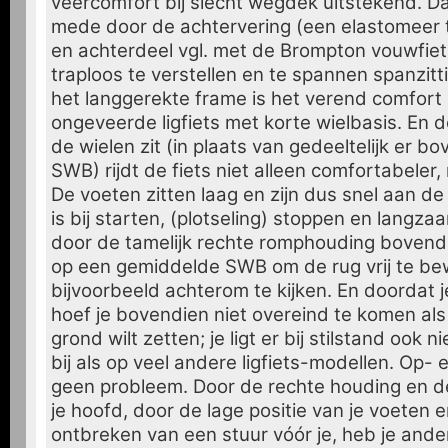
veercomfort bij slecht wegdek uitstekend. Da
mede door de achtervering (een elastomeer
en achterdeel vgl. met de Brompton vouwfiet
traploos te verstellen en te spannen spanzit
het langgerekte frame is het verend comfort 
ongeveerde ligfiets met korte wielbasis. En 
de wielen zit (in plaats van gedeeltelijk er bo
SWB) rijdt de fiets niet alleen comfortabeler,
De voeten zitten laag en zijn dus snel aan de
is bij starten, (plotseling) stoppen en langzaa
door de tamelijk rechte romphouding bovend
op een gemiddelde SWB om de rug vrij te b
bijvoorbeeld achterom te kijken. En doordat je
hoef je bovendien niet overeind te komen als
grond wilt zetten; je ligt er bij stilstand ook 
bij als op veel andere ligfiets-modellen. Op- 
geen probleem. Door de rechte houding en d
je hoofd, door de lage positie van je voeten 
ontbreken van een stuur vóór je, heb je and