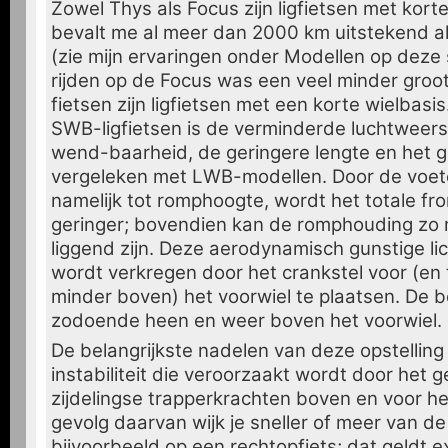
Zowel Thys als Focus zijn ligfietsen met kort
bevalt me al meer dan 2000 km uitstekend a
(zie mijn ervaringen onder Modellen op deze 
rijden op de Focus was een veel minder groo
fietsen zijn ligfietsen met een korte wielbasis
SWB-ligfietsen is de verminderde luchtweers
wend-baarheid, de geringere lengte en het g
vergeleken met LWB-modellen. Door de voeten
namelijk tot romphoogte, wordt het totale fr
geringer; bovendien kan de romphouding zo
liggend zijn. Deze aerodynamisch gunstige li
wordt verkregen door het crankstel voor (en 
minder boven) het voorwiel te plaatsen. De
zodoende heen en weer boven het voorwiel.
De belangrijkste nadelen van deze opstelling
instabiliteit die veroorzaakt wordt door het 
zijdelingse trapperkrachten boven en voor het
gevolg daarvan wijk je sneller of meer van de 
bijvoorbeeld op een rechtopfiets; dat geldt ex