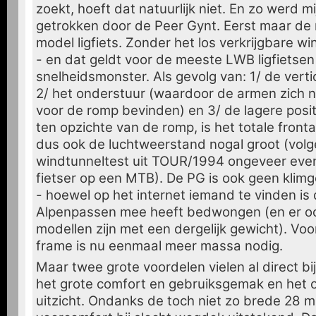
zoekt, hoeft dat natuurlijk niet. En zo werd 
getrokken door de Peer Gynt. Eerst maar de 
model ligfiets. Zonder het los verkrijgbare w
- en dat geldt voor de meeste LWB ligfietsen
snelheidsmonster. Als gevolg van: 1/ de vert
2/ het onderstuur (waardoor de armen zich n
voor de romp bevinden) en 3/ de lagere posi
ten opzichte van de romp, is het totale front
dus ook de luchtweerstand nogal groot (vol
windtunneltest uit TOUR/1994 ongeveer even 
fietser op een MTB). De PG is ook geen klimge
- hoewel op het internet iemand te vinden is d
Alpenpassen mee heeft bedwongen (en er 
modellen zijn met een dergelijk gewicht). Voo
frame is nu eenmaal meer massa nodig.
Maar twee grote voordelen vielen al direct bij
het grote comfort en gebruiksgemak en het 
uitzicht. Ondanks de toch niet zo brede 28 m