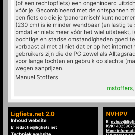
(of een rechtopfiets) een ongehinderd uitzi
vóór je. Gecombineerd met de ontspannen zit
een fiets op die je ‘panoramisch’ kunt noeme
(230 cm) is ie minder wendbaar (en lastig te 
omdat er niets meer vóór het wiel uitsteekt, i
bochtige en stadse omstandigheden goed te 
verbaast al met al niet dat er op het internet
gebruikers zijn die de PG zowel als Alltagsrad
voor lange tochten en gebruik op slechte (ma
wegen aanprijzen.
Manuel Stoffers
mstoffers
Ligfiets.net 2.0
NVHPV
Inhoud website
E:
nvhpv@ligfi
KvK:
40259675
E:
redactie@ligfiets.net
Meer informat
Techniek website