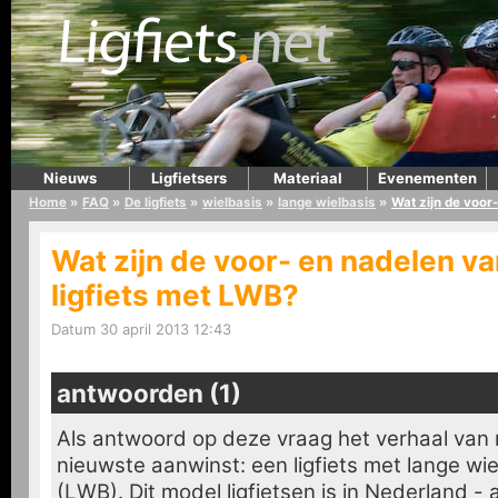
Nieuws
Ligfietsers
Materiaal
Evenementen
Home
»
FAQ
»
De ligfiets
»
wielbasis
»
lange wielbasis
»
Wat zijn de voor
Wat zijn de voor- en nadelen v
ligfiets met LWB?
Datum 30 april 2013 12:43
antwoorden (1)
Als antwoord op deze vraag het verhaal van 
nieuwste aanwinst: een ligfiets met lange wie
(LWB). Dit model ligfietsen is in Nederland -