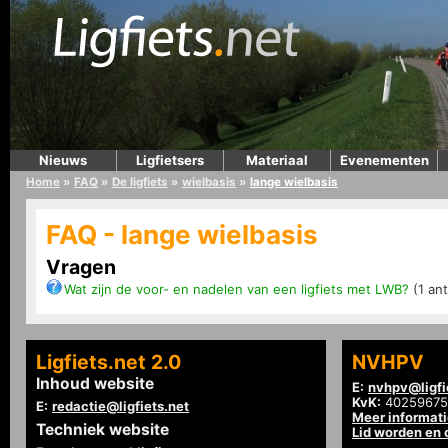
Nieuws
Ligfietsers
Materiaal
Evenementen
Home
»
FAQ
»
De ligfiets
»
wielbasis
»
lange wielbasis
FAQ - lange wielbasis
Vragen
Wat zijn de voor- en nadelen van een ligfiets met LWB?
(1 an
Ligfiets.net 2.0
NVHPV
Inhoud website
E:
nvhpv@ligfi
KvK:
40259675
E:
redactie@ligfiets.net
Meer informat
Techniek website
Lid worden en