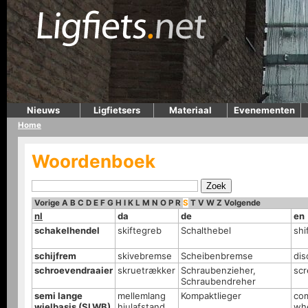
Nieuws
Ligfietsers
Materiaal
Evenementen
Home
Woordenboek
Vorige
A
B
C
D
E
F
G
H
I
K
L
M
N
O
P
R
S
T
V
W
Z
Volgende
nl
da
de
en
schakelhendel
skiftegreb
Schalthebel
shi
schijfrem
skivebremse
Scheibenbremse
dis
schroevendraaier
skruetrækker
Schraubenzieher,
scr
Schraubendreher
semi lange
mellemlang
Kompaktlieger
com
wielbasis (SLWB)
hjulafstand
wh