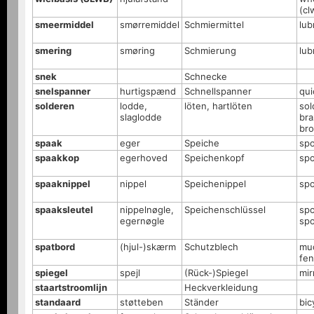
(cl
smeermiddel
smørremiddel
Schmiermittel
lub
smering
smøring
Schmierung
lub
snek
Schnecke
snelspanner
hurtigspænd
Schnellspanner
qui
solderen
lodde,
löten, hartlöten
sol
slaglodde
bra
bro
spaak
eger
Speiche
sp
spaakkop
egerhoved
Speichenkopf
sp
spaaknippel
nippel
Speichenippel
spo
spaaksleutel
nippelnøgle,
Speichenschlüssel
sp
egernøgle
sp
spatbord
(hjul-)skærm
Schutzblech
mu
fen
spiegel
spejl
(Rück-)Spiegel
mir
staartstroomlijn
Heckverkleidung
standaard
støtteben
Ständer
bic