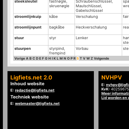
steeksleutel
fastnøgle,
Schraubenschlüssel,
spa
skruenøgle
Maulschlüssel,
wr
Gabelschlüssel
stroomlijnkuip
kåbe
Verschalung
fai
stroomlijnpunt
bagkåbe
Heckverschalung
rea
stuur
styr
Lenker
han
ste
stuurpen
styrpind,
Vorbau
st
frempind
Vorige
A
B
C
D
E
F
G
H
I
K
L
M
N
O
P
R
S
T
V
W
Z
Volgende
Ligfiets.net 2.0
NVHPV
Inhoud website
E:
nvhpv@ligfi
KvK:
40259675
E:
redactie@ligfiets.net
Meer informat
Techniek website
Lid worden en
E:
webmaster@ligfiets.net