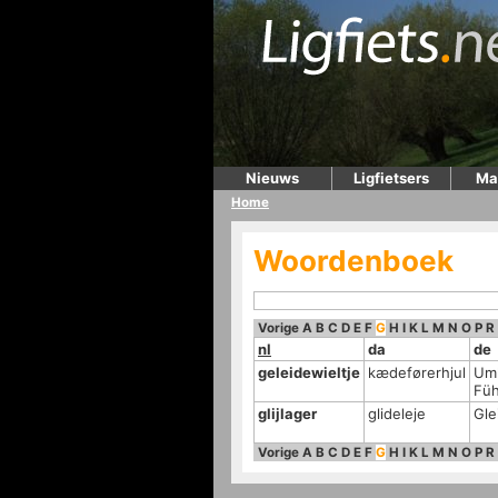
Nieuws
Ligfietsers
Ma
Home
Woordenboek
Vorige
A
B
C
D
E
F
G
H
I
K
L
M
N
O
P
R
nl
da
de
geleidewieltje
kædeførerhjul
Uml
Füh
glijlager
glideleje
Gle
Vorige
A
B
C
D
E
F
G
H
I
K
L
M
N
O
P
R