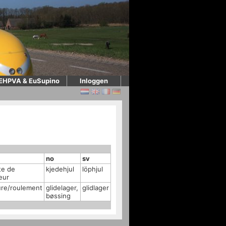
EHPVA & EuSupino
Inloggen
no
sv
te de
kjedehjul
löphjul
leur
ure/roulement
glidelager,
glidlager
bøssing