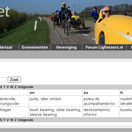
teriaal
Evenementen
Vereniging
Forum Ligfietsers.nl
S
T
V
W
Z
Volgende
en
es
fr
enkrolle,
pully, idler wheel
polea de
roulet
rungsrolle
acompañamiento
dérail
itlager
bush bearing, slide bearing,
deslizamieinto
busel
sleeve bearing
inferior
S
T
V
W
Z
Volgende