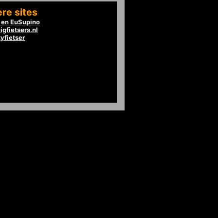
re sites
en EuSupino
igfietsers.nl
tyfietser