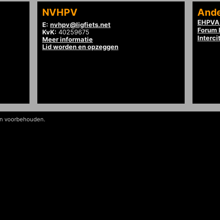
NVHPV
Ande
EHPVA 
E:
nvhpv@ligfiets.net
Forum l
KvK:
40259675
Interci
Meer informatie
Lid worden en opzeggen
en voorbehouden.