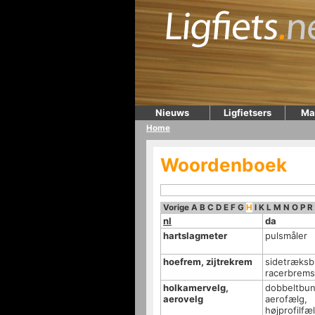
Nieuws
Ligfietsers
Ma
Home
Woordenboek
Vorige
A
B
C
D
E
F
G
H
I
K
L
M
N
O
P
R
nl
da
hartslagmeter
pulsmåler
hoefrem, zijtrekrem
sidetræksb
racerbrem
holkamervelg,
dobbeltbun
aerovelg
aerofælg,
højprofilfæ