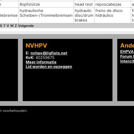
e
Kopfstütze
head rest
reposcabezas
a
hydraulische
hydraulic
freno de disco
f
mlebremse
Scheiben-/Trommelbremsen
disc/drum
hidráulico
h
brakes
S
T
V
W
Z
Volgende
NVHPV
Ande
EHPVA 
E:
nvhpv@ligfiets.net
Forum l
KvK:
40259675
Interci
Meer informatie
Lid worden en opzeggen
en voorbehouden.