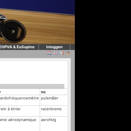
EHPVA & EuSupino
Inloggen
r
no
sv
ardiofréquencemètre
pulsmåler
pulsmätare
rein à étrier
racerbrems
caliperbroms
ante aérodynamique
aerofelg
aerofälg