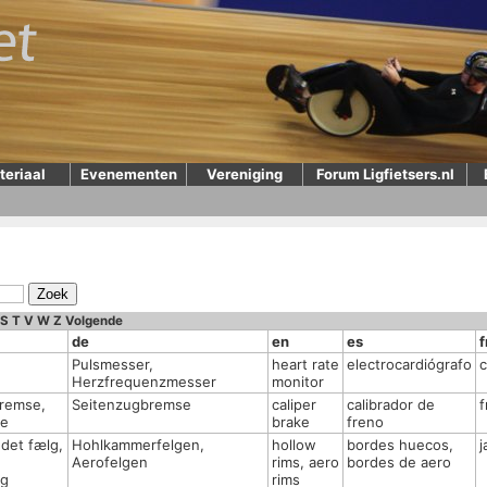
teriaal
Evenementen
Vereniging
Forum Ligfietsers.nl
S
T
V
W
Z
Volgende
de
en
es
f
Pulsmesser,
heart rate
electrocardiógrafo
c
Herzfrequenzmesser
monitor
remse,
Seitenzugbremse
caliper
calibrador de
f
se
brake
freno
det fælg,
Hohlkammerfelgen,
hollow
bordes huecos,
j
Aerofelgen
rims, aero
bordes de aero
lg
rims