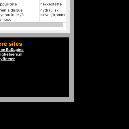
ppui-tête
nakkestøtte
nackstöd
rein à disque
hydraulisk
hydraulisk
ydraulique /à
skive-/trommelbrems
skiv-/trumbroms
tambour
re sites
en EuSupino
igfietsers.nl
tyfietser