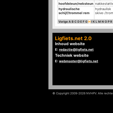
hoofdsteun/neksteun
nakkestøtt
hydraulische
hydraulisk
schijf/trommel rem
skive-/tro
Vorige
A
B
C
D
E
F
G
H
I
K
L
M
N
O
P
R
Ligfiets.net 2.0
Inhoud website
E:
redactie@ligfiets.net
Techniek website
E:
webmaster@ligfiets.net
© Copyright 2009-2026 NVHPV. Alle recht