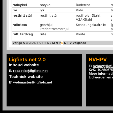
rodcykel
rocykel
Ruderrad
r
rör
rør
Rohr
t
rostfritt stål
rustfrit stål
rostfreier Stahl,
s
V2A-Stahl
s
rulltrissa
gearhjul,
Schaltungslaufrolle
(
kædestrammerhjul
p
rutt, färdväg
rute
Route
r
Vorige
A
B
C
D
E
F
G
H
I
K
L
M
N
P
R
S
T
V
Volgende
Ligfiets.net 2.0
NVHPV
Inhoud website
E:
nvhpv@ligfi
KvK:
40259675
E:
redactie@ligfiets.net
Meer informat
Techniek website
Lid worden en
E:
webmaster@ligfiets.net