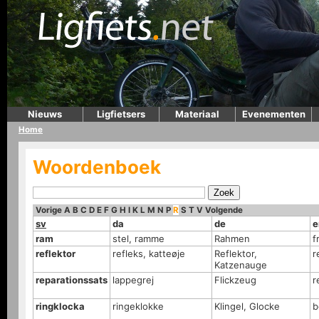
Nieuws
Ligfietsers
Materiaal
Evenementen
Home
Woordenboek
Vorige
A
B
C
D
E
F
G
H
I
K
L
M
N
P
R
S
T
V
Volgende
sv
da
de
e
ram
stel, ramme
Rahmen
f
reflektor
refleks, katteøje
Reflektor,
r
Katzenauge
reparationssats
lappegrej
Flickzeug
r
ringklocka
ringeklokke
Klingel, Glocke
b