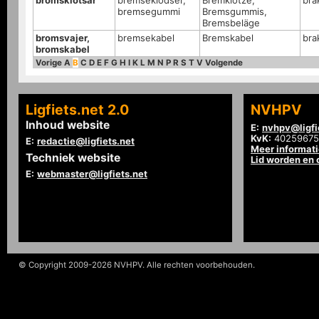
bromsklotsar
bremseklodser,
Bremklötze,
bra
bremsegummi
Bremsgummis,
Bremsbeläge
bromsvajer,
bremsekabel
Bremskabel
bra
bromskabel
Vorige
A
B
C
D
E
F
G
H
I
K
L
M
N
P
R
S
T
V
Volgende
Ligfiets.net 2.0
NVHPV
Inhoud website
E:
nvhpv@ligfi
KvK:
40259675
E:
redactie@ligfiets.net
Meer informat
Techniek website
Lid worden en
E:
webmaster@ligfiets.net
© Copyright 2009-2026 NVHPV. Alle rechten voorbehouden.