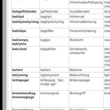
Hinterradaufhängung
tri
cha
bakgaffeländar
gaffelender
Ausfallenden
dro
bakhjul
baghjul
Hinterrad
rea
bakhjulsstyrning
baghjulsstyring
Hinterradlenkung
rea
ste
bakkåpa
bagkåbe
Heckverschalung
rear
baklampa,
baglys
Rücklicht
rear
baklykta
bakväxel
bagskifter
Schaltwerk,
der
Umwerfer
(UK
der
(US
cha
batteri
batteri
Batterie
bat
belysning
lygtesystem
Beleuchtung
ligh
brillspegel
brillespejl, "det
Brillenspiegel
gla
tredje øje"
mo
mir
bromshandtag,
bremsegreb
Bremsgriff
bra
bromsreglage