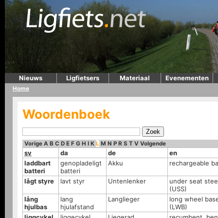
Nieuws
Ligfietsers
Materiaal
Evenementen
Home
Woordenboek
Vorige
A
B
C
D
E
F
G
H
I
K
L
M
N
P
R
S
T
V
Volgende
sv
da
de
en
laddbart
genopladeligt
Akku
rechargeable ba
batteri
batteri
lågt styre
lavt styr
Untenlenker
under seat stee
(USS)
lång
lang
Langlieger
long wheel bas
hjulbas
hjulafstand
(LWB)
liggcykel
liggecykel
Liegerad
recumbent, ben