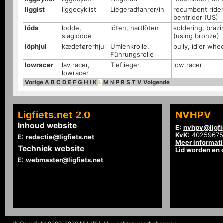
liggist
liggecyklist
Liegeradfahrer/in
recumbent rider
bentrider (US)
löda
lodde,
löten, hartlöten
soldering, brazi
slaglodde
(using bronze)
löphjul
kædeførerhjul
Umlenkrolle,
pully, idler whe
Führungsrolle
lowracer
lav racer,
Tieflieger
low racer
lowracer
Vorige
A
B
C
D
E
F
G
H
I
K
L
M
N
P
R
S
T
V
Volgende
Ligfiets.net 2.0
NVHPV
Inhoud website
E:
nvhpv@ligfi
KvK:
40259675
E:
redactie@ligfiets.net
Meer informat
Techniek website
Lid worden en
E:
webmaster@ligfiets.net