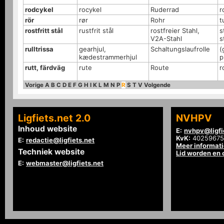
rodcykel
rocykel
Ruderrad
r
rör
rør
Rohr
t
rostfritt stål
rustfrit stål
rostfreier Stahl,
s
V2A-Stahl
s
rulltrissa
gearhjul,
Schaltungslaufrolle
(
kædestrammerhjul
p
rutt, färdväg
rute
Route
r
Vorige
A
B
C
D
E
F
G
H
I
K
L
M
N
P
R
S
T
V
Volgende
Ligfiets.net 2.0
NVHPV
Inhoud website
E:
nvhpv@ligfi
KvK:
40259675
E:
redactie@ligfiets.net
Meer informat
Techniek website
Lid worden en
E:
webmaster@ligfiets.net