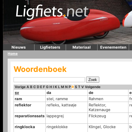
Nieuws
Ligfietsers
Materiaal
Evenementen
Home
Woordenboek
Vorige
A
B
C
D
E
F
G
H
I
K
L
M
N
P
R
S
T
V
Volgende
sv
da
de
e
ram
stel, ramme
Rahmen
f
reflektor
refleks, katteøje
Reflektor,
r
Katzenauge
reparationssats
lappegrej
Flickzeug
r
ringklocka
ringeklokke
Klingel, Glocke
b