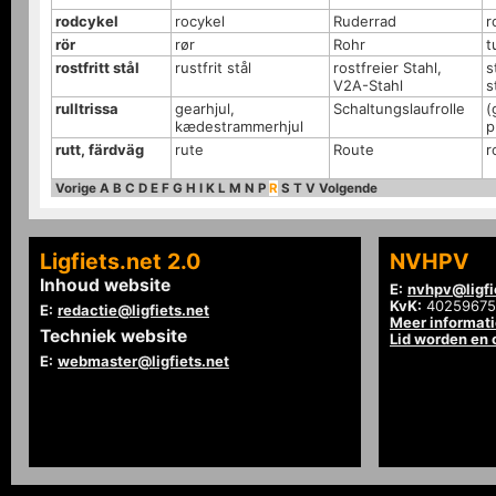
rodcykel
rocykel
Ruderrad
r
rör
rør
Rohr
t
rostfritt stål
rustfrit stål
rostfreier Stahl,
s
V2A-Stahl
s
rulltrissa
gearhjul,
Schaltungslaufrolle
(
kædestrammerhjul
p
rutt, färdväg
rute
Route
r
Vorige
A
B
C
D
E
F
G
H
I
K
L
M
N
P
R
S
T
V
Volgende
Ligfiets.net 2.0
NVHPV
Inhoud website
E:
nvhpv@ligfi
KvK:
40259675
E:
redactie@ligfiets.net
Meer informat
Techniek website
Lid worden en
E:
webmaster@ligfiets.net