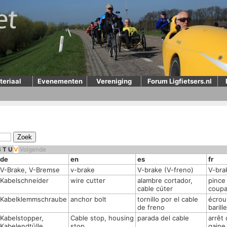
teriaal
Evenementen
Vereniging
Forum Ligfietsers.nl
S
T
U
V
Volgende
de
en
es
fr
V-Brake, V-Bremse
v-brake
V-brake (V-freno)
V-bra
Kabelschneider
wire cutter
alambre cortador,
pince
cable cúter
coupa
Kabelklemmschraube
anchor bolt
tornillo por el cable
écrou
de freno
barille
Kabelstopper,
Cable stop, housing
parada del cable
arrêt
Kabelendtülle
stop
gaine