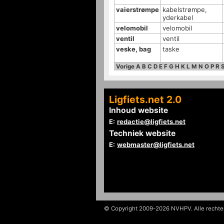
vaierstrømpe
kabelstrømpe,
yderkabel
velomobil
velomobil
ventil
ventil
veske, bag
taske
Vorige
A
B
C
D
E
F
G
H
K
L
M
N
O
P
R
Ligfiets.net 2.0
Inhoud website
E:
redactie@ligfiets.net
Techniek website
E:
webmaster@ligfiets.net
© Copyright 2009-2026 NVHPV. Alle recht