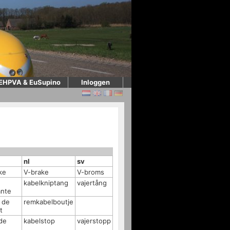
EHPVA & EuSupino
Inloggen
nl
sv
ke
V-brake
V-broms
kabelkniptang
vajertång
nte
 de
remkabelboutje
t
 de
kabelstop
vajerstopp