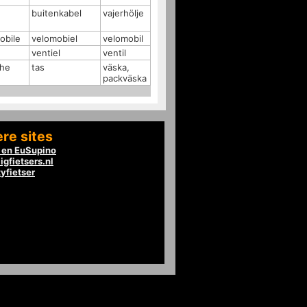
buitenkabel
vajerhölje
obile
velomobiel
velomobil
ventiel
ventil
che
tas
väska,
packväska
re sites
en EuSupino
igfietsers.nl
tyfietser