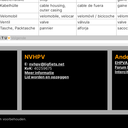
Kabelhülle
cable housing,
cable de fuera
gaine
outer casing
Velomobil
velomobile, velocar
velomóvil / bicicoche
vélom
Ventil
valve
válvula
valve
Tasche, Packtasche
pannier
alforja
saco
S
T
U
V
Volgende
NVHPV
Ande
EHPVA 
E:
nvhpv@ligfiets.net
Forum l
KvK:
40259675
Interci
Meer informatie
Lid worden en opzeggen
en voorbehouden.