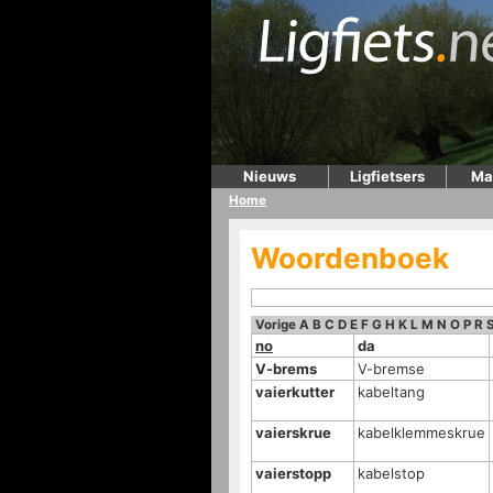
Nieuws
Ligfietsers
Ma
Home
Woordenboek
Vorige
A
B
C
D
E
F
G
H
K
L
M
N
O
P
R
no
da
V-brems
V-bremse
vaierkutter
kabeltang
vaierskrue
kabelklemmeskrue
vaierstopp
kabelstop