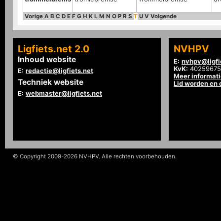
Vorige
A
B
C
D
E
F
G
H
K
L
M
N
O
P
R
S
T
U
V
Volgende
Ligfiets.net 2.0
NVHPV
Inhoud website
E:
nvhpv@ligfi
KvK:
40259675
E:
redactie@ligfiets.net
Meer informat
Techniek website
Lid worden en
E:
webmaster@ligfiets.net
© Copyright 2009-2026 NVHPV. Alle rechten voorbehouden.