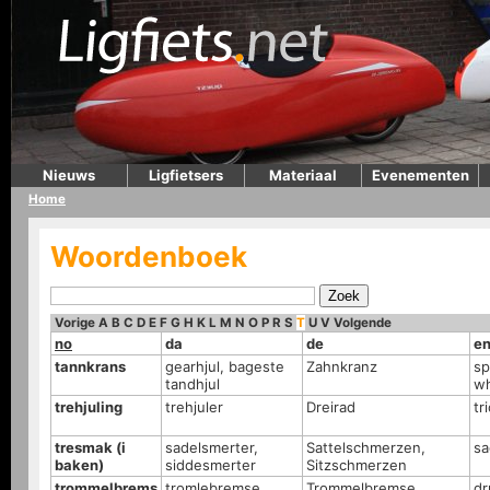
Nieuws
Ligfietsers
Materiaal
Evenementen
Home
Woordenboek
Vorige
A
B
C
D
E
F
G
H
K
L
M
N
O
P
R
S
T
U
V
Volgende
no
da
de
e
tannkrans
gearhjul, bageste
Zahnkranz
sp
tandhjul
wh
trehjuling
trehjuler
Dreirad
tr
tresmak (i
sadelsmerter,
Sattelschmerzen,
sa
baken)
siddesmerter
Sitzschmerzen
trommelbrems
tromlebremse
Trommelbremse
dr