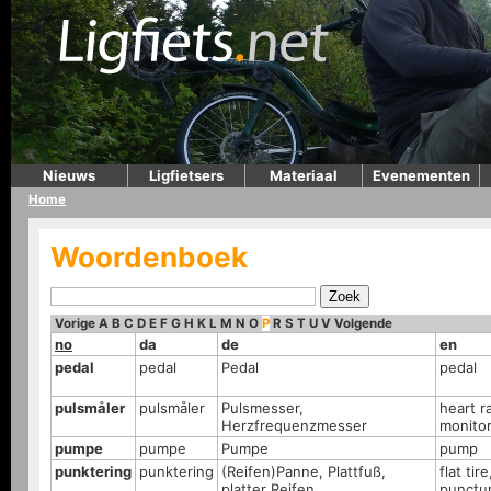
Nieuws
Ligfietsers
Materiaal
Evenementen
Home
Woordenboek
Vorige
A
B
C
D
E
F
G
H
K
L
M
N
O
P
R
S
T
U
V
Volgende
no
da
de
en
pedal
pedal
Pedal
pedal
pulsmåler
pulsmåler
Pulsmesser,
heart r
Herzfrequenzmesser
monito
pumpe
pumpe
Pumpe
pump
punktering
punktering
(Reifen)Panne, Plattfuß,
flat tire
platter Reifen
punctu