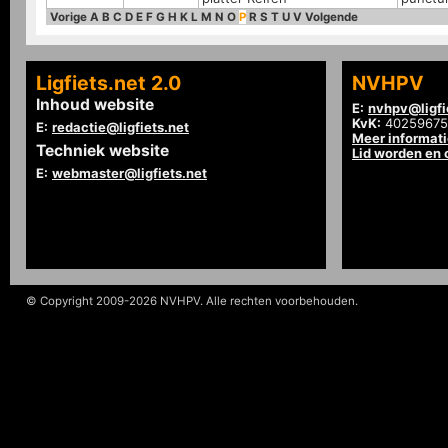
Vorige
A
B
C
D
E
F
G
H
K
L
M
N
O
P
R
S
T
U
V
Volgende
Ligfiets.net 2.0
NVHPV
Inhoud website
E:
nvhpv@ligfi
KvK:
40259675
E:
redactie@ligfiets.net
Meer informat
Techniek website
Lid worden en
E:
webmaster@ligfiets.net
© Copyright 2009-2026 NVHPV. Alle rechten voorbehouden.