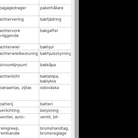
bagagedrager
pakethållare
achtervering
bakfjädring
achtervork
bakgaffel
>liggende
achterwiel
bakhjul
achterwielbesturing
bakhjulsstyrning
stroomlijnpunt
bakkåpa
achterlicht
baklampa,
baklykta
banaantas, zijtas
sidoväska
batterij
batteri
verlichting
belysning
ventiel, auto-
ventil, bil-
remgreep,
bromshandtag,
remhandle
bromsreglage