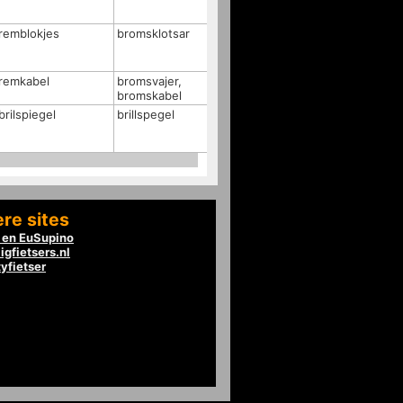
remblokjes
bromsklotsar
remkabel
bromsvajer,
bromskabel
brilspiegel
brillspegel
re sites
en EuSupino
igfietsers.nl
tyfietser