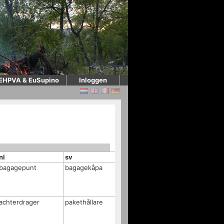
EHPVA & EuSupino
Inloggen
nl
sv
bagagepunt
bagagekåpa
achterdrager
pakethållare