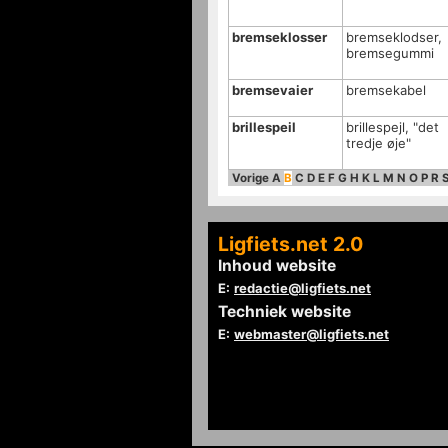
bremseklosser
bremseklodser,
bremsegummi
bremsevaier
bremsekabel
brillespeil
brillespejl, "det
tredje øje"
Vorige
A
B
C
D
E
F
G
H
K
L
M
N
O
P
R
Ligfiets.net 2.0
Inhoud website
E:
redactie@ligfiets.net
Techniek website
E:
webmaster@ligfiets.net