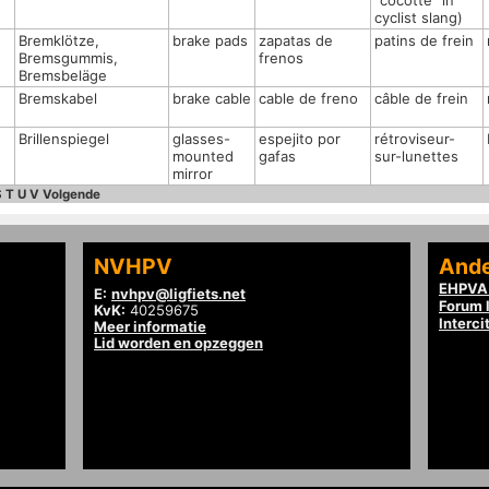
"cocotte" in
cyclist slang)
Bremklötze,
brake pads
zapatas de
patins de frein
Bremsgummis,
frenos
Bremsbeläge
Bremskabel
brake cable
cable de freno
câble de frein
Brillenspiegel
glasses-
espejito por
rétroviseur-
mounted
gafas
sur-lunettes
mirror
S
T
U
V
Volgende
NVHPV
Ande
EHPVA 
E:
nvhpv@ligfiets.net
Forum l
KvK:
40259675
Interci
Meer informatie
Lid worden en opzeggen