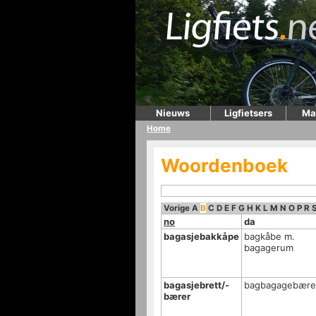
Nieuws
Ligfietsers
Ma
Home
Woordenboek
Vorige
A
B
C
D
E
F
G
H
K
L
M
N
O
P
R
no
da
bagasjebakkåpe
bagkåbe m.
bagagerum
bagasjebrett/-
bagbagagebære
bærer