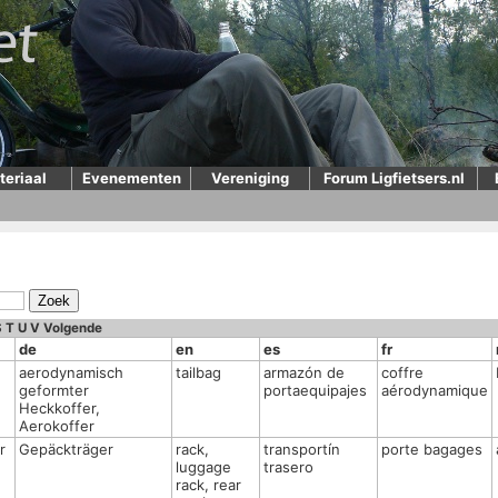
teriaal
Evenementen
Vereniging
Forum Ligfietsers.nl
S
T
U
V
Volgende
de
en
es
fr
aerodynamisch
tailbag
armazón de
coffre
geformter
portaequipajes
aérodynamique
Heckkoffer,
Aerokoffer
r
Gepäckträger
rack,
transportín
porte bagages
luggage
trasero
rack, rear