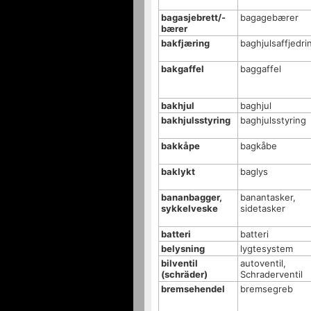
bagasjebrett/-
bagagebærer
bærer
bakfjæring
baghjulsaffjedri
bakgaffel
baggaffel
bakhjul
baghjul
bakhjulsstyring
baghjulsstyring
bakkåpe
bagkåbe
baklykt
baglys
bananbagger,
banantasker,
sykkelveske
sidetasker
batteri
batteri
belysning
lygtesystem
bilventil
autoventil,
(schräder)
Schraderventil
bremsehendel
bremsegreb