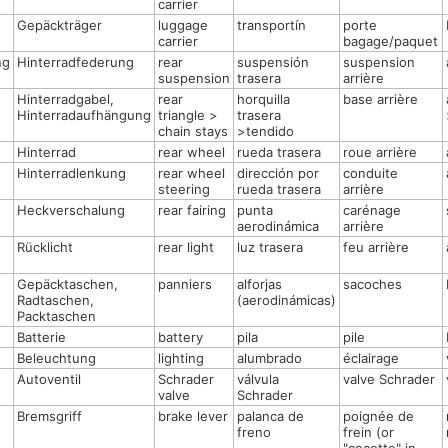
carrier
Gepäckträger
luggage
transportín
porte
carrier
bagage/paquet
ng
Hinterradfederung
rear
suspensión
suspension
suspension
trasera
arrière
Hinterradgabel,
rear
horquilla
base arrière
Hinterradaufhängung
triangle >
trasera
chain stays
>tendido
Hinterrad
rear wheel
rueda trasera
roue arrière
Hinterradlenkung
rear wheel
dirección por
conduite
steering
rueda trasera
arrière
Heckverschalung
rear fairing
punta
carénage
aerodinámica
arrière
Rücklicht
rear light
luz trasera
feu arrière
Gepäcktaschen,
panniers
alforjas
sacoches
Radtaschen,
(aerodinámicas)
Packtaschen
Batterie
battery
pila
pile
Beleuchtung
lighting
alumbrado
éclairage
Autoventil
Schrader
válvula
valve Schrader
valve
Schrader
Bremsgriff
brake lever
palanca de
poignée de
freno
frein (or