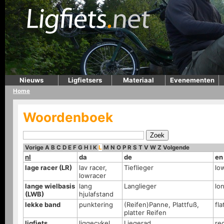
Nieuws
Ligfietsers
Materiaal
Evenementen
Home
Woordenboek
Vorige
A
B
C
D
E
F
G
H
I
K
L
M
N
O
P
R
S
T
V
W
Z
Volgende
nl
da
de
en
lage racer (LR)
lav racer,
Tieflieger
lo
lowracer
lange wielbasis
lang
Langlieger
lo
(LWB)
hjulafstand
lekke band
punktering
(Reifen)Panne, Plattfuß,
fla
platter Reifen
ligfiets
liggecykel
Liegerad
re