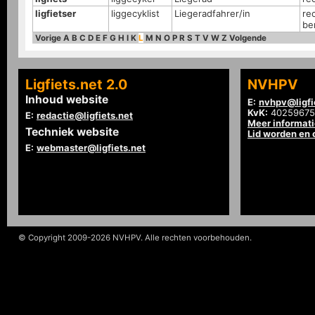
ligfietser
liggecyklist
Liegeradfahrer/in
re
be
Vorige
A
B
C
D
E
F
G
H
I
K
L
M
N
O
P
R
S
T
V
W
Z
Volgende
Ligfiets.net 2.0
NVHPV
Inhoud website
E:
nvhpv@ligfi
KvK:
40259675
E:
redactie@ligfiets.net
Meer informat
Techniek website
Lid worden en
E:
webmaster@ligfiets.net
© Copyright 2009-2026 NVHPV. Alle rechten voorbehouden.