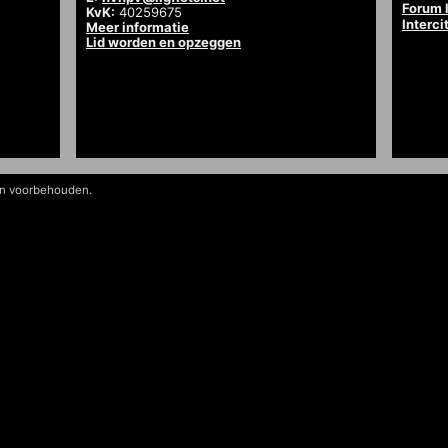
Forum l
KvK:
40259675
Interci
Meer informatie
Lid worden en opzeggen
en voorbehouden.