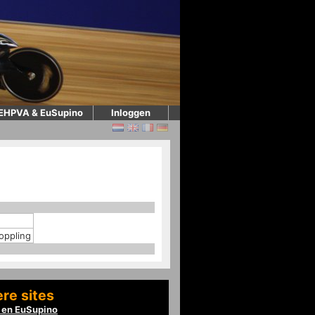
EHPVA & EuSupino
Inloggen
oppling
re sites
en EuSupino