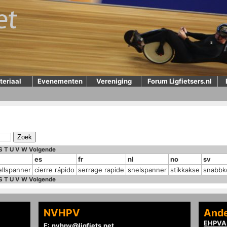
teriaal
Evenementen
Vereniging
Forum Ligfietsers.nl
S
T
U
V
W
Volgende
es
fr
nl
no
sv
llspanner
cierre rápido
serrage rapide
snelspanner
stikkakse
snabbk
S
T
U
V
W
Volgende
NVHPV
Ande
EHPVA 
E:
nvhpv@ligfiets.net