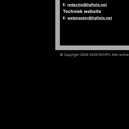
E:
redactie@ligfiets.net
Techniek website
E:
webmaster@ligfiets.net
© Copyright 2009-2026 NVHPV. Alle recht