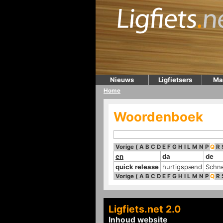
Nieuws
Ligfietsers
Ma
Home
Woordenboek
Vorige
(
A
B
C
D
E
F
G
H
I
L
M
N
P
Q
R
en
da
de
quick release
hurtigspænd
Schne
Vorige
(
A
B
C
D
E
F
G
H
I
L
M
N
P
Q
R
Ligfiets.net 2.0
Inhoud website