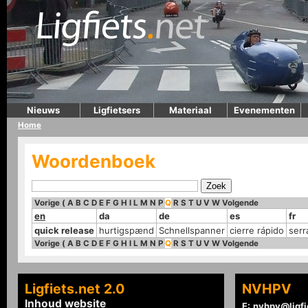
Nieuws
Ligfietsers
Materiaal
Evenementen
Home
Woordenboek
Vorige
(
A
B
C
D
E
F
G
H
I
L
M
N
P
Q
R
S
T
U
V
W
Volgende
en
da
de
es
fr
quick release
hurtigspænd
Schnellspanner
cierre rápido
serr
Vorige
(
A
B
C
D
E
F
G
H
I
L
M
N
P
Q
R
S
T
U
V
W
Volgende
Ligfiets.net 2.0
NVHPV
Inhoud website
E:
nvhpv@ligfi