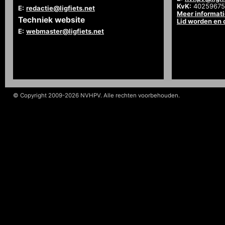
KvK:
40259675
E:
redactie@ligfiets.net
Meer informat
Techniek website
Lid worden en
E:
webmaster@ligfiets.net
© Copyright 2009-2026 NVHPV. Alle rechten voorbehouden.