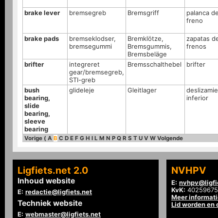
brake lever
bremsegreb
Bremsgriff
palanca d
freno
brake pads
bremseklodser,
Bremklötze,
zapatas d
bremsegummi
Bremsgummis,
frenos
Bremsbeläge
brifter
integreret
Bremsschalthebel
brifter
gear/bremsegreb,
STI-greb
bush
glideleje
Gleitlager
deslizamie
bearing,
inferior
slide
bearing,
sleeve
bearing
Vorige
(
A
B
C
D
E
F
G
H
I
L
M
N
P
Q
R
S
T
U
V
W
Volgende
Ligfiets.net 2.0
NVHPV
Inhoud website
E:
nvhpv@ligfi
KvK:
40259675
E:
redactie@ligfiets.net
Meer informat
Techniek website
Lid worden en
E:
webmaster@ligfiets.net