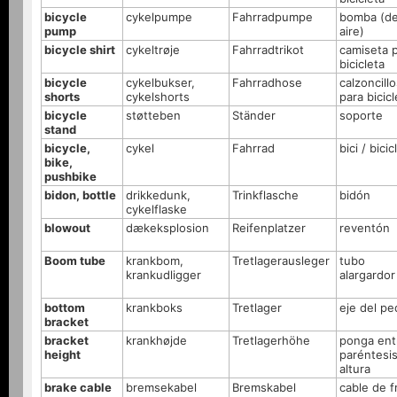
bicycle
cykelpumpe
Fahrradpumpe
bomba (d
pump
aire)
bicycle shirt
cykeltrøje
Fahrradtrikot
camiseta 
bicicleta
bicycle
cykelbukser,
Fahrradhose
calzoncill
shorts
cykelshorts
para bicicl
bicycle
støtteben
Ständer
soporte
stand
bicycle,
cykel
Fahrrad
bici / bicic
bike,
pushbike
bidon, bottle
drikkedunk,
Trinkflasche
bidón
cykelflaske
blowout
dækeksplosion
Reifenplatzer
reventón
Boom tube
krankbom,
Tretlagerausleger
tubo
krankudligger
alargardor
bottom
krankboks
Tretlager
eje del pe
bracket
bracket
krankhøjde
Tretlagerhöhe
ponga ent
height
paréntesis
altura
brake cable
bremsekabel
Bremskabel
cable de f