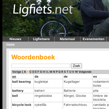
Nieuws
Ligfietsers
Materiaal
Evenementen
Home
Woordenboek
Vorige
(
A
B
C
D
E
F
G
H
I
L
M
N
P
Q
R
S
T
U
V
W
Volgende
en
da
de
es
ball bearing
kugleleje
Kugellager
rodamient
bolas
battery
batteri
Batterie
pila
bell
ringeklokke
Klingel, Glocke
timbre de
bicicleta
bicycle lock
cykellås
Fahrradschloss
candado p
bicicleta