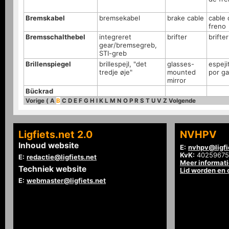
Bremskabel
bremsekabel
brake cable
cable 
freno
Bremsschalthebel
integreret
brifter
brifter
gear/bremsegreb,
STI-greb
Brillenspiegel
brillespejl, "det
glasses-
espeji
tredje øje"
mounted
por ga
mirror
Bückrad
Vorige
(
A
B
C
D
E
F
G
H
I
K
L
M
N
O
P
R
S
T
U
V
Z
Volgende
Ligfiets.net 2.0
NVHPV
Inhoud website
E:
nvhpv@ligfi
KvK:
40259675
E:
redactie@ligfiets.net
Meer informat
Techniek website
Lid worden en
E:
webmaster@ligfiets.net