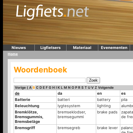
Nieuws
Ligfietsers
Materiaal
Evenementen
Home
Woordenboek
Vorige
(
A
B
C
D
E
F
G
H
I
K
L
M
N
O
P
R
S
T
U
V
Z
Volgende
de
da
en
es
Batterie
batteri
battery
pila
Beleuchtung
lygtesystem
lighting
alumb
Bremklötze,
bremseklodser,
brake pads
zapat
Bremsgummis,
bremsegummi
de fr
Bremsbeläge
Bremsgriff
bremsegreb
brake lever
palan
de fr