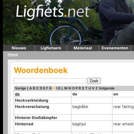
Nieuws
Ligfietsers
Materiaal
Evenementen
Home
Woordenboek
Vorige
(
A
B
C
D
E
F
G
H
I
K
L
M
N
O
P
R
S
T
U
V
Z
Volgende
de
da
en
Heckverkleidung
Heckverschalung
bagkåbe
rear fairing
Hinterer Stoßdämpfer
Hinterrad
baghjul
rear wheel