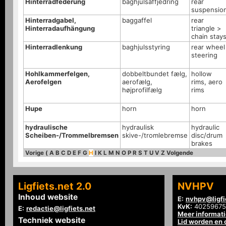
Hinterradfederung
baghjulsaffjedring
rear
suspensio
Hinterradgabel,
baggaffel
rear
Hinterradaufhängung
triangle >
chain stay
Hinterradlenkung
baghjulsstyring
rear wheel
steering
Hohlkammerfelgen,
dobbeltbundet fælg,
hollow
Aerofelgen
aerofælg,
rims, aero
højprofilfælg
rims
Hupe
horn
horn
hydraulische
hydraulisk
hydraulic
Scheiben-/Trommelbremsen
skive-/tromlebremse
disc/drum
brakes
Vorige
(
A
B
C
D
E
F
G
H
I
K
L
M
N
O
P
R
S
T
U
V
Z
Volgende
Ligfiets.net 2.0
NVHPV
Inhoud website
E:
nvhpv@ligfi
KvK:
40259675
E:
redactie@ligfiets.net
Meer informat
Techniek website
Lid worden en