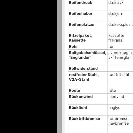
Reifendruck
dæktryk
Reifenheber
dækjern
Reifenplatzer
dækeksplosi
Ritzelpaket,
kassette,
Kassette
frikrans
Rohr
rør
Rollgabelschlüssel,
svensknøgle,
"Engländer"
skiftenøgle
Rollwiderstand
rostfreier Stahl,
rustfrit stål
V2A-Stahl
Route
rute
Rückenwind
medvind
Rücklicht
baglys
Rücktrittbremse
fodbremse,
navbremse