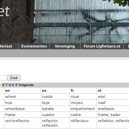
teriaal
Evenementen
Vereniging
Forum Ligfietsers.nl
R
S
T
U
V
Z
Volgende
en
es
fr
nl
wheel
rueda
roue
wiel
hub
buje
moyeu
naaf
wheelbase
batalla
empattement
wielbasis
frame
cuadro
cadre
frame, kader
retroreflector
reflector,
réflecteur
reflektor, reflecti
reflexión