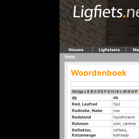
Nieuws
Ligfietsers
Ma
Home
Woordenboek
Vorige
(
A
B
C
D
E
F
G
H
I
K
L
M
N
O
P
de
da
Rad, Laufrad
hjul
Radnabe, Nabe
nav
Radstand
hjulafstand
Rahmen
stel, ramme
Reflektor,
refleks,
Katzenauge
katteøje