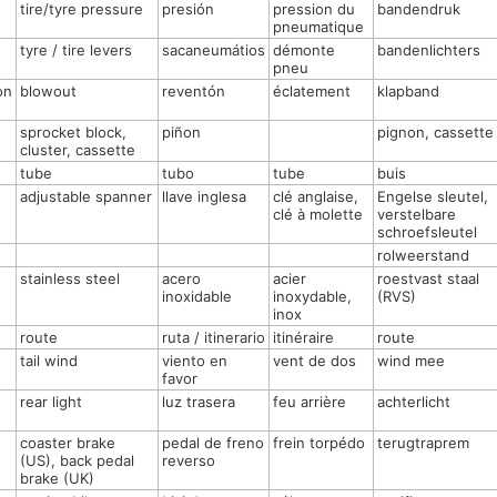
tire/tyre pressure
presión
pression du
bandendruk
pneumatique
tyre / tire levers
sacaneumátios
démonte
bandenlichters
pneu
on
blowout
reventón
éclatement
klapband
sprocket block,
piñon
pignon, cassette
cluster, cassette
tube
tubo
tube
buis
adjustable spanner
llave inglesa
clé anglaise,
Engelse sleutel,
clé à molette
verstelbare
schroefsleutel
rolweerstand
stainless steel
acero
acier
roestvast staal
inoxidable
inoxydable,
(RVS)
inox
route
ruta / itinerario
itinéraire
route
tail wind
viento en
vent de dos
wind mee
favor
rear light
luz trasera
feu arrière
achterlicht
coaster brake
pedal de freno
frein torpédo
terugtraprem
(US), back pedal
reverso
brake (UK)