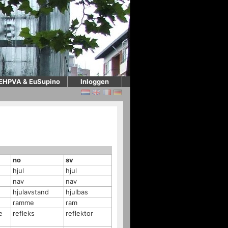
EHPVA & EuSupino
Inloggen
no
sv
hjul
hjul
nav
nav
hjulavstand
hjulbas
ramme
ram
e
refleks
reflektor