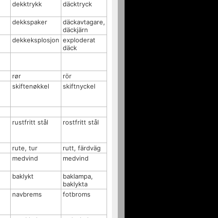
dekktrykk
däcktryck
dekkspaker
däckavtagare,
däckjärn
dekkeksplosjon
exploderat
däck
rør
rör
skiftenøkkel
skiftnyckel
rustfritt stål
rostfritt stål
rute, tur
rutt, färdväg
medvind
medvind
baklykt
baklampa,
baklykta
navbrems
fotbroms