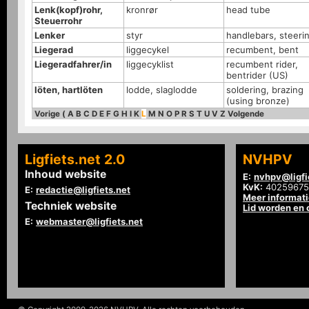
Lenk(kopf)rohr,
kronrør
head tube
Steuerrohr
Lenker
styr
handlebars, steeri
Liegerad
liggecykel
recumbent, bent
Liegeradfahrer/in
liggecyklist
recumbent rider,
bentrider (US)
löten, hartlöten
lodde, slaglodde
soldering, brazing
(using bronze)
Vorige
(
A
B
C
D
E
F
G
H
I
K
L
M
N
O
P
R
S
T
U
V
Z
Volgende
Ligfiets.net 2.0
NVHPV
Inhoud website
E:
nvhpv@ligfi
KvK:
40259675
E:
redactie@ligfiets.net
Meer informat
Techniek website
Lid worden en
E:
webmaster@ligfiets.net