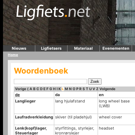
Nieuws
Ligfietsers
Materiaal
Evenementen
Home
Woordenboek
Vorige
(
A
B
C
D
E
F
G
H
I
K
L
M
N
O
P
R
S
T
U
V
Z
Volgende
de
da
en
Langlieger
lang hjulafstand
long wheel base
(LWB)
Laufradverkleidung
skiver (til pladehjul)
wheel cover
Lenk(kopf)lager,
styrfittings, styrlejer,
headset
Steuerlager
kronrørslejer