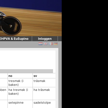
EHPVA & EuSupino
Inloggen
no
sv
tresmak (i
träsmak
baken)
bben
ha tresmak (i
ha träsmak
baken)
setepinne
sadelstolpe