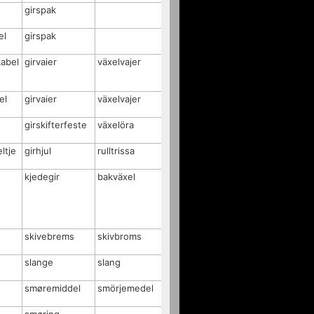
girspak
el
girspak
kabel
girvaier
växelvajer
el
girvaier
växelvajer
g
girskifterfeste
växelöra
ltje
girhjul
rulltrissa
kjedegir
bakväxel
skivebrems
skivbroms
slange
slang
smøremiddel
smörjemedel