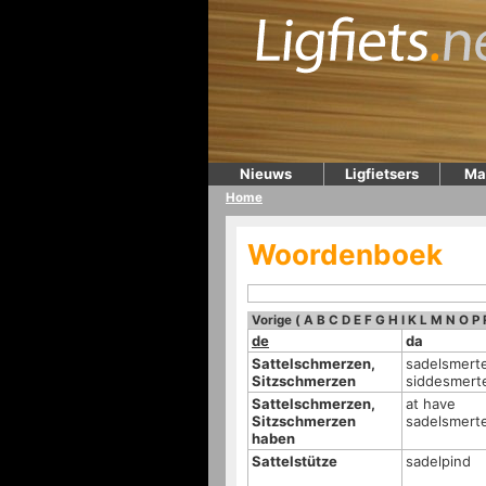
Nieuws
Ligfietsers
Ma
Home
Woordenboek
Vorige
(
A
B
C
D
E
F
G
H
I
K
L
M
N
O
P
de
da
Sattelschmerzen,
sadelsmerte
Sitzschmerzen
siddesmert
Sattelschmerzen,
at have
Sitzschmerzen
sadelsmert
haben
Sattelstütze
sadelpind