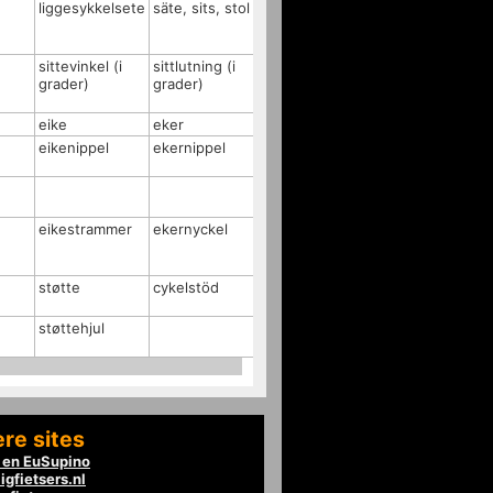
liggesykkelsete
säte, sits, stol
sittevinkel (i
sittlutning (i
grader)
grader)
eike
eker
eikenippel
ekernippel
eikestrammer
ekernyckel
støtte
cykelstöd
støttehjul
re sites
en EuSupino
igfietsers.nl