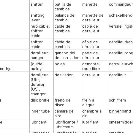
shifter
patilla de
manette
commandeur
cambios
shifting
palanca de
manette de
schakelhend
lever
cambio
dérailleur
hub cable,
cable de
câble de
versnellings
shifter
cambios
dérailleur
cable
shifter
cable de
câble de
derailleurkab
cable
cambios
dérailleur
derailleur
gancho del
patte de
derailleuroo
hanger
descarrilador
dérailleur
(guide)
polea
démonte-
derrailleurwie
erhjul
pulley
roue libre
derailleur
desviador
dérailleur
derailleur
(UK),
derailer
(US),
changer
e
disc brake
freno de
frein à
schijfrem
disco
disque
inner tube
cámara de
chambre à
binnenband
aire
air
el
lubricant
lubrificante /
lubrifiant
smeermiddel
lubricante