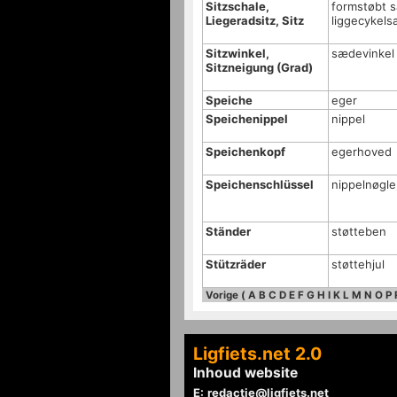
Sitzschale,
formstøbt 
Liegeradsitz, Sitz
liggecykel
Sitzwinkel,
sædevinkel 
Sitzneigung (Grad)
Speiche
eger
Speichenippel
nippel
Speichenkopf
egerhoved
Speichenschlüssel
nippelnøgle
Ständer
støtteben
Stützräder
støttehjul
Vorige
(
A
B
C
D
E
F
G
H
I
K
L
M
N
O
P
Ligfiets.net 2.0
Inhoud website
E:
redactie@ligfiets.net