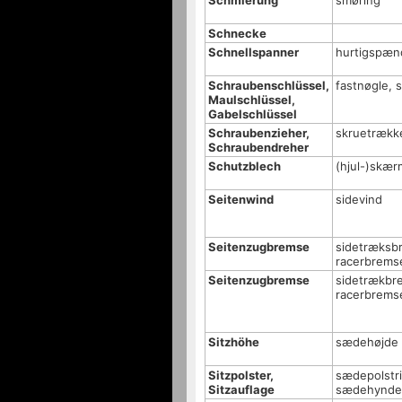
Schmierung
smøring
Schnecke
Schnellspanner
hurtigspæn
Schraubenschlüssel,
fastnøgle, 
Maulschlüssel,
Gabelschlüssel
Schraubenzieher,
skruetrækk
Schraubendreher
Schutzblech
(hjul-)skær
Seitenwind
sidevind
Seitenzugbremse
sidetræksb
racerbrems
Seitenzugbremse
sidetrækbr
racerbrems
Sitzhöhe
sædehøjde
Sitzpolster,
sædepolstri
Sitzauflage
sædehynde