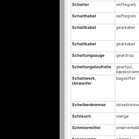
Schalter
skiftegreb
Schalthebel
skiftegreb
Schaltkabel
gearkabel
Schaltkabel
gearkabel
Schaltungsauge
geardrop
Schaltungslaufrolle
gearhjul,
kædestramm
Schaltwerk,
bagskifter
Umwerfer
Scheibenbremse
skivebrems
Schlauch
slange
Schmiermittel
smørremidd