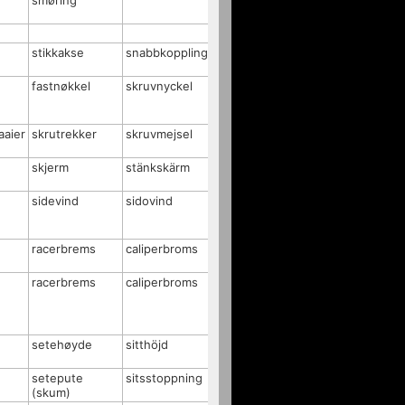
smøring
stikkakse
snabbkoppling
fastnøkkel
skruvnyckel
aaier
skrutrekker
skruvmejsel
skjerm
stänkskärm
sidevind
sidovind
racerbrems
caliperbroms
racerbrems
caliperbroms
setehøyde
sitthöjd
setepute
sitsstoppning
(skum)