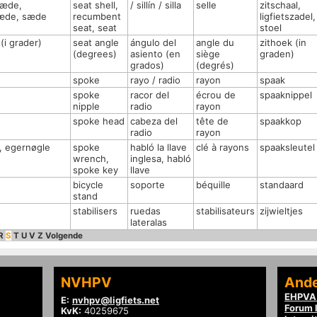
sæde,
seat shell,
/ sillín / silla
selle
zitschaal,
sæde, sæde
recumbent
ligfietszadel,
seat, seat
stoel
(i grader)
seat angle
ángulo del
angle du
zithoek (in
(degrees)
asiento (en
siège
graden)
grados)
(degrés)
spoke
rayo / radio
rayon
spaak
spoke
racor del
écrou de
spaaknippel
nipple
radio
rayon
spoke head
cabeza del
tête de
spaakkop
radio
rayon
, egernøgle
spoke
habló la llave
clé à rayons
spaaksleutel
wrench,
inglesa, habló
spoke key
llave
bicycle
soporte
béquille
standaard
stand
stabilisers
ruedas
stabilisateurs
zijwieltjes
lateralas
R
S
T
U
V
Z
Volgende
NVHPV
Ande
EHPVA 
E:
nvhpv@ligfiets.net
Forum l
KvK:
40259675