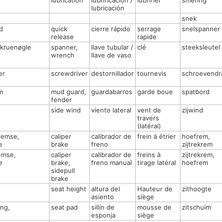
lubrication
lubrificación /
lubrifier
smering
lubricación
snek
d
quick
cierre rápido
serrage
snelspanner
release
rapide
skruenøgle
spanner,
llave tubular /
clé
steeksleutel
wrench
llave de vaso
er
screwdriver
destornillador
tournevis
schroevendr
m
mud guard,
guardabarros
garde boue
spatbord
fender
side wind
viento lateral
vent de
zijwind
travers
(latéral)
remse,
caliper
calibrador de
frein à étrier
hoefrem,
e
brake
freno
zijtrekrem
emse,
caliper
calibrador de
freins à
zijtrekrem,
e
brake,
freno manual
tirage latéral
hoefrem
sidepull
brake
seat height
altura del
Hauteur de
zithoogte
asiento
siège
ng,
seat pad
sillín de
mousse de
zitschuim
esponja
siège