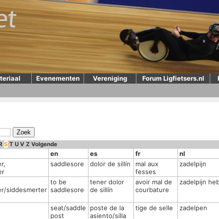
teriaal
Evenementen
Vereniging
Forum Ligfietsers.nl
R
S
T
U
V
Z
Volgende
en
es
fr
nl
r,
saddlesore
dolor de sillín
mal aux
zadelpijn
er
fesses
to be
tener dolor
avoir mal de
zadelpijn he
er/siddesmerter
saddlesore
de sillín
courbature
seat/saddle
poste de la
tige de selle
zadelpen
post
asiento/silla