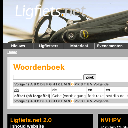
Nieuws
Ligfietsers
Materiaal
Evenementen
Home
Woordenboek
Vorige
"
(
A
B
C
D
E
F
G
H
I
K
L
M
N
O
P
R
S
T
U
V
Volgende
da
de
en
es
offset (på forgaffel)
Gabel(vor)biegung
fork rake
rastrillo del
Vorige
"
(
A
B
C
D
E
F
G
H
I
K
L
M
N
O
P
R
S
T
U
V
Volgende
Ligfiets.net 2.0
NVHPV
Inhoud website
E:
nvhpv@ligfi