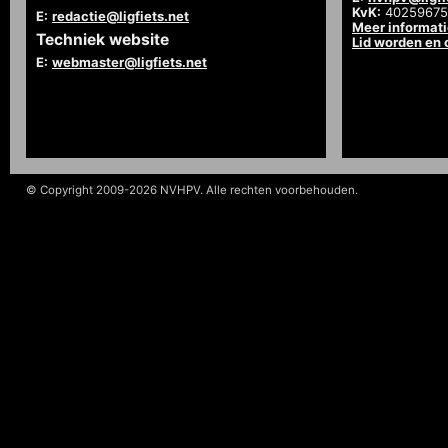
KvK:
40259675
E:
redactie@ligfiets.net
Meer informat
Techniek website
Lid worden en
E:
webmaster@ligfiets.net
© Copyright 2009-2026 NVHPV. Alle rechten voorbehouden.