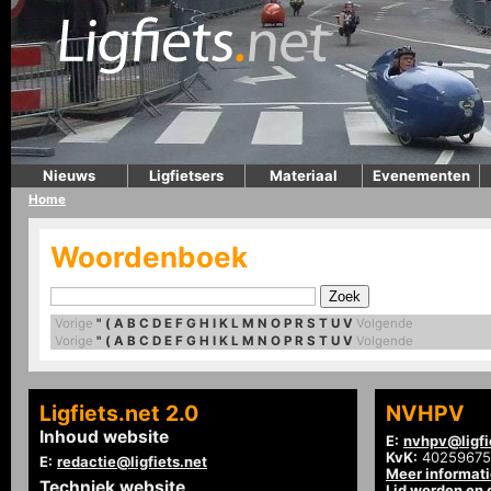
Nieuws
Ligfietsers
Materiaal
Evenementen
Home
Woordenboek
Vorige
"
(
A
B
C
D
E
F
G
H
I
K
L
M
N
O
P
R
S
T
U
V
Volgende
Vorige
"
(
A
B
C
D
E
F
G
H
I
K
L
M
N
O
P
R
S
T
U
V
Volgende
Ligfiets.net 2.0
NVHPV
Inhoud website
E:
nvhpv@ligfi
KvK:
40259675
E:
redactie@ligfiets.net
Meer informat
Techniek website
Lid worden en