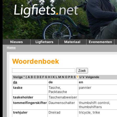
Nieuws
Ligfietsers
Materiaal
Evenementen
Home
Woordenboek
Vorige
"
(
A
B
C
D
E
F
G
H
I
K
L
M
N
O
P
R
S
T
U
V
Volgende
da
de
en
taske
Tasche,
pannier
Packtasche
taskeholder
Taschenabweiser
tommelfingerskifter
Daumenschalter
thumbshift control,
thumbshifters
trehjuler
Dreirad
tricycle, trike