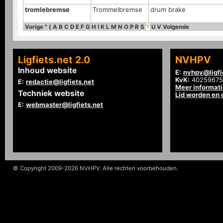
tromlebremse
Trommelbremse
drum brake
Vorige
"
(
A
B
C
D
E
F
G
H
I
K
L
M
N
O
P
R
S
T
U
V
Volgende
Ligfiets.net 2.0
NVHPV
Inhoud website
E:
nvhpv@ligfi
KvK:
40259675
E:
redactie@ligfiets.net
Meer informat
Techniek website
Lid worden en
E:
webmaster@ligfiets.net
© Copyright 2009-2026 NVHPV. Alle rechten voorbehouden.