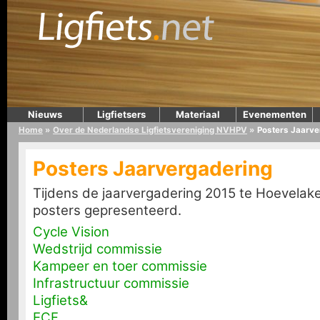
Nieuws
Ligfietsers
Materiaal
Evenementen
Home
»
Over de Nederlandse Ligfietsvereniging NVHPV
»
Posters Jaarve
Posters Jaarvergadering
Tijdens de jaarvergadering 2015 te Hoevelake
posters gepresenteerd.
Cycle Vision
Wedstrijd commissie
Kampeer en toer commissie
Infrastructuur commissie
Ligfiets&
ECF