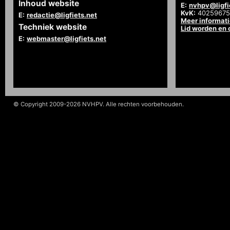
Inhoud website
E:
nvhpv@ligfi
KvK:
40259675
E:
redactie@ligfiets.net
Meer informat
Techniek website
Lid worden en
E:
webmaster@ligfiets.net
© Copyright 2009-2026 NVHPV. Alle rechten voorbehouden.